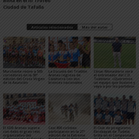
Bona en el III Trofeo
Ciudad de Tafalla
Artículos relacionados
Más del autor
Murchante reúne a 505
La Escuela del Triatlón
César Monasterio será
corredores en la 30ª
Arenas regresa de
el entrenador del C.D.
edición del Cross Virgen
Calahorra con dos
Tudelano: «Queremos
de la Asunción
bronces nacionales
un equipo que ilusione y
vaya a por los partidos»
El SDR Arenas supera
Casi 800 ciclistas
El Club de piragüismo
con éxito el gran reto
participaron en la 27ª
Ebrokayak de Tudela
organizativo del
edición de la Extreme
brilla en el Campeonato
Campeonato de España
Bardenas de Arguedas
de España de Ríos en el