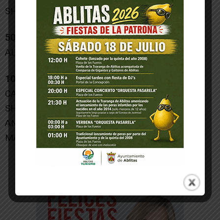
SHEILA LORENTE ????
50 LIBRES FEM
ALBA ORIZALES 5º
100 ESPALDA FEM
CARLA BARBER ????
SHEILA LORENTE ????
ANE MAEZTU 6º
MARTA ORIZALES 11º
-- Publicidad --