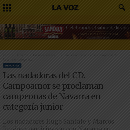
Inicio
Deportes
Las nadadoras del CD. Campoamor se proclaman campeonas de
Navarra en categoría...
DEPORTES
Las nadadoras del CD.
Campoamor se proclaman
campeonas de Navarra en
categoría junior
Los nadadores Hugo Santafe y Marcos
Jiménez participaron con Navarra en