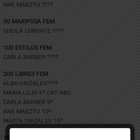
ANE MAEZTU ????
50 MARIPOSA FEM
SHEILA LORENTE ????
100 ESTILOS FEM
CARLA BARBER ????
200 LIBRES FEM
ALBA ORIZALES????
MARIA LOJO 5º CAT ABS
CARLA BARBER 9º
ANE MAEZTU 10º
MARTA ORIZALES 15º
100 MARIPOSA FEM