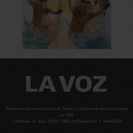
Revista de Información Local de Tudela y la Ribera de Navarra fundada
en 1953
C/Alhemas 10, bajo. 31500 TUDELA (Navarra) ES T. 948411059