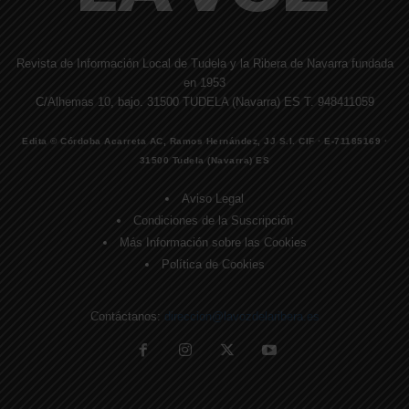
Revista de Información Local de Tudela y la Ribera de Navarra fundada
en 1953
C/Alhemas 10, bajo. 31500 TUDELA (Navarra) ES T. 948411059
Edita © Córdoba Acarreta AC, Ramos Hernández, JJ S.I. CIF · E-71185169 ·
31500 Tudela (Navarra) ES
Aviso Legal
Condiciones de la Suscripción
Más Información sobre las Cookies
Política de Cookies
Contáctanos:
direccion@lavozdelaribera.es