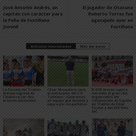
José Antonio Andrés, un
El jugador de Osasuna
capitán con carácter para
Roberto Torres fue
la Peña de Fustiñana
agasajado ayer en
Juvenil
Fustiñana
Artículos relacionados
Más del autor
La Escuela del Triatlón
César Monasterio será
El SDR Arenas supera
Arenas regresa de
el entrenador del C.D.
con éxito el gran reto
Calahorra con dos
Tudelano: «Queremos
organizativo del
bronces nacionales
un equipo que ilusione y
Campeonato de España
vaya a por los partidos»
de Triatlón de Edad
Escolar y del XXV Reto
del...