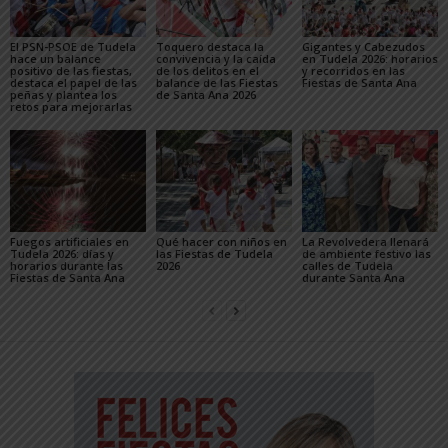
El PSN-PSOE de Tudela
Toquero destaca la
Gigantes y Cabezudos
hace un balance
convivencia y la caída
en Tudela 2026: horarios
positivo de las fiestas,
de los delitos en el
y recorridos en las
destaca el papel de las
balance de las Fiestas
Fiestas de Santa Ana
peñas y plantea los
de Santa Ana 2026
retos para mejorarlas
Fuegos artificiales en
Qué hacer con niños en
La Revolvedera llenará
Tudela 2026: días y
las Fiestas de Tudela
de ambiente festivo las
horarios durante las
2026
calles de Tudela
Fiestas de Santa Ana
durante Santa Ana