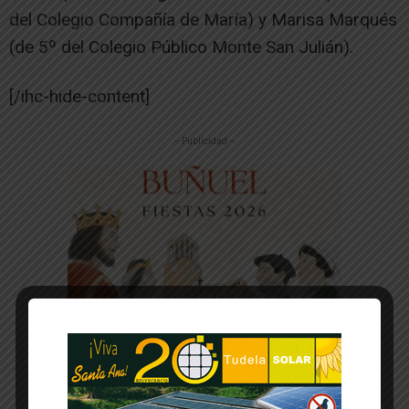
del Colegio Compañía de María) y Marisa Marqués
(de 5º del Colegio Público Monte San Julián).
[/ihc-hide-content]
-- Publicidad --