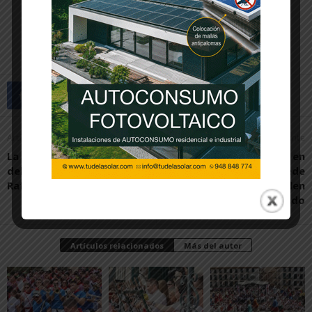
Artículo anterior
Artículo siguiente
La tudelana María Trujillo
Cumbre del Clima en
debuta en el Master del
Egipto, ¿qué se puede
Rafa Nadal Tour
esperar?, por Julen
Rekondo
Artículos relacionados
Más del autor