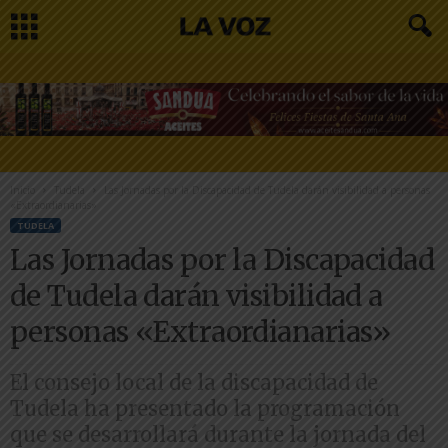
Inicio
Tudela
Las Jornadas por la Discapacidad de Tudela darán visibilidad a personas
«Extraordianarias»
TUDELA
Las Jornadas por la Discapacidad
de Tudela darán visibilidad a
personas «Extraordianarias»
El consejo local de la discapacidad de
Tudela ha presentado la programación
que se desarrollará durante la jornada del