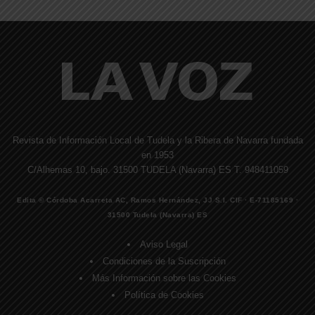
Revista de Información Local de Tudela y la Ribera de Navarra fundada
en 1953
C/Alhemas 10, bajo. 31500 TUDELA (Navarra) ES T. 948411059
Edita © Córdoba Acarreta AC, Ramos Hernández, JJ S.I. CIF · E-71185169 ·
31500 Tudela (Navarra) ES
Aviso Legal
Condiciones de la Suscripción
Más Información sobre las Cookies
Política de Cookies