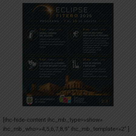
[ihc-hide-content ihc_mb_type=»show»
ihc_mb_who=»4,5,6,7,8,9″ ihc_mb_template=»2″ ]