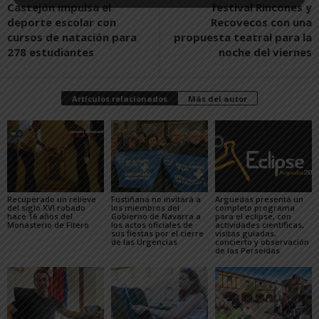
Castejón impulsa el
festival Rincones y
deporte escolar con
Recovecos con una
cursos de natación para
propuesta teatral para la
278 estudiantes
noche del viernes
Artículos relacionados
Más del autor
Recuperado un relieve
Fustiñana no invitará a
Arguedas presenta un
del siglo XVI robado
los miembros del
completo programa
hace 16 años del
Gobierno de Navarra a
para el eclipse, con
Monasterio de Fitero
los actos oficiales de
actividades científicas,
sus fiestas por el cierre
visitas guiadas,
de las Urgencias
concierto y observación
de las Perseidas