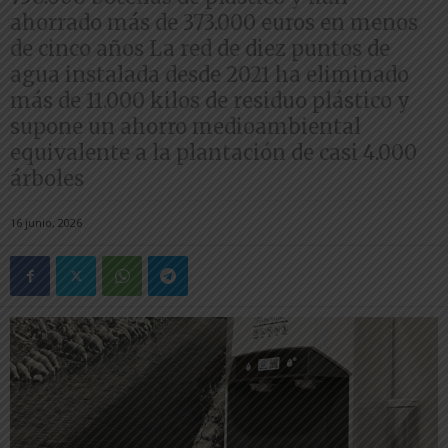
ahorrado más de 373.000 euros en menos
de cinco años La red de diez puntos de
agua instalada desde 2021 ha eliminado
más de 11.000 kilos de residuo plástico y
supone un ahorro medioambiental
equivalente a la plantación de casi 4.000
árboles
16 junio, 2026