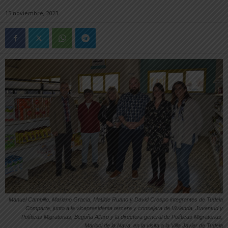
15 noviembre, 2023
Manuel Campillo, Mariano Gracia, Matilde Ruano y David Crespo integrantes de Tudela
Comparte, junto a la vicepresidenta tercera y consejera de Vivienda, Juventud y
Políticas Migratorias, Begoña Alfaro y la directora general de Políticas Migratorias,
Marisol de la Nava, en la visita a la Villa Javier de Tudela