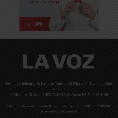
Revista de Información Local de Tudela y la Ribera de Navarra fundada
en 1953
C/Alhemas 10, bajo. 31500 TUDELA (Navarra) ES T. 948411059
Edita © Córdoba Acarreta AC, Ramos Hernández, JJ S.I. CIF · E-71185169 ·
31500 Tudela (Navarra) ES