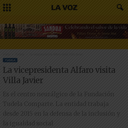
Inicio
Tudela
La vicepresidenta Alfaro visita Villa Javier
TUDELA
La vicepresidenta Alfaro visita
Villa Javier
Es el centro neurálgico de la Fundación
Tudela Comparte. La entidad trabaja
desde 2015 en la defensa de la inclusión y
la igualdad social