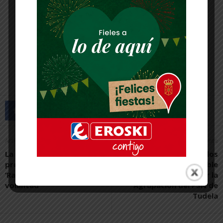
Artículo anterior
Artículo siguiente
La UNED acoge la
El canal de Lodosa, los
presentación del libro
riegos ilegales y la doble
‘Ramón y Cajal, talento y
vara de medir, por la
voluntad’
Agrupación del PSN de
Tudela