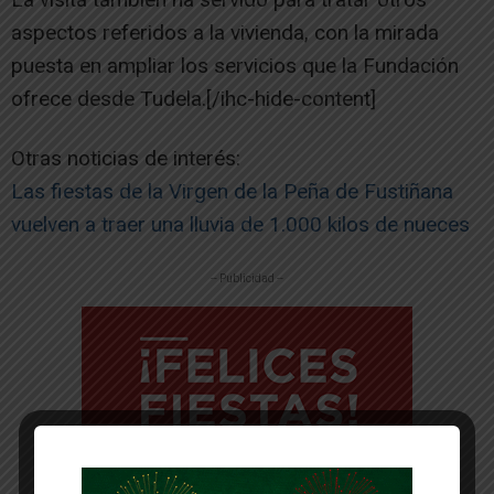
aspectos referidos a la vivienda, con la mirada
puesta en ampliar los servicios que la Fundación
ofrece desde Tudela.[/ihc-hide-content]
Otras noticias de interés:
Las fiestas de la Virgen de la Peña de Fustiñana
vuelven a traer una lluvia de 1.000 kilos de nueces
-- Publicidad --