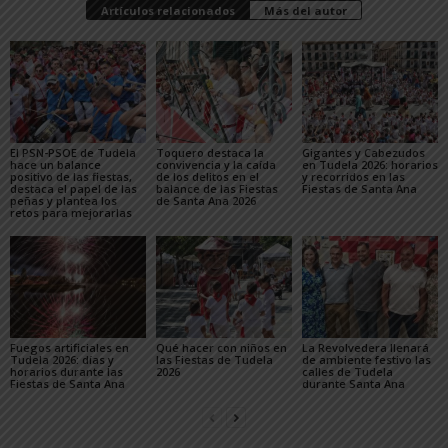
Artículos relacionados
Más del autor
El PSN-PSOE de Tudela
Toquero destaca la
Gigantes y Cabezudos
hace un balance
convivencia y la caída
en Tudela 2026: horarios
positivo de las fiestas,
de los delitos en el
y recorridos en las
destaca el papel de las
balance de las Fiestas
Fiestas de Santa Ana
peñas y plantea los
de Santa Ana 2026
retos para mejorarlas
Fuegos artificiales en
Qué hacer con niños en
La Revolvedera llenará
Tudela 2026: días y
las Fiestas de Tudela
de ambiente festivo las
horarios durante las
2026
calles de Tudela
Fiestas de Santa Ana
durante Santa Ana