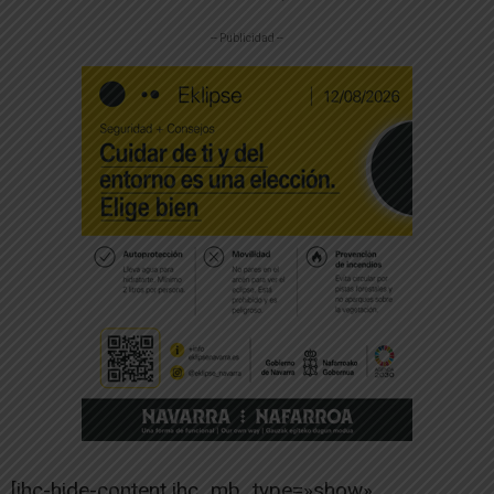
-- Publicidad --
[ihc-hide-content ihc_mb_type=»show»