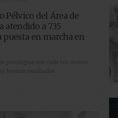
de Salud de Tudela ha...
o Pélvico del Área de
a atendido a 735
u puesta en marcha en
as patologías son cada vez menos
y buenos resultados