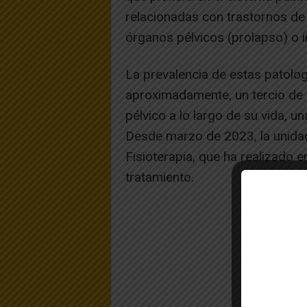
relacionadas con trastornos de
órganos pélvicos (prolapso) o in
La prevalencia de estas patolog
aproximadamente, un tercio de l
pélvico a lo largo de su vida, u
Desde marzo de 2023, la unidad
Fisioterapia, que ha realizado
tratamiento.