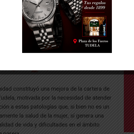
idad constituyó una mejora de la cartera de
Tudela, motivada por la necesidad de atender
ón a estas patologías que, si bien no es un
mente la salud de la mujer, sí genera una
lidad de vida y dificultades en el ámbito
e pareja.