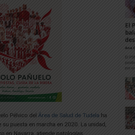
El 
bal
des
Ana 
El PS
positi
por un
uelo Pélvico del
Área de Salud de Tudela
ha
 su puesta en marcha en 2020. La unidad,
co en Navarra, atiende patologías