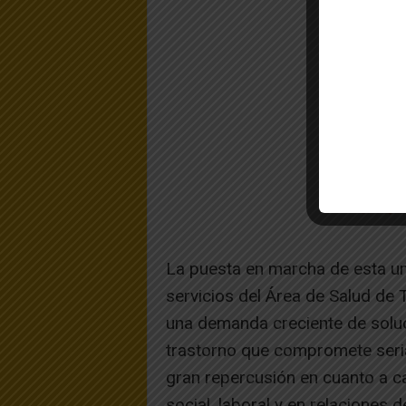
La puesta en marcha de esta un
servicios del Área de Salud de 
una demanda creciente de soluci
trastorno que compromete seria
gran repercusión en cuanto a ca
social, laboral y en relaciones d