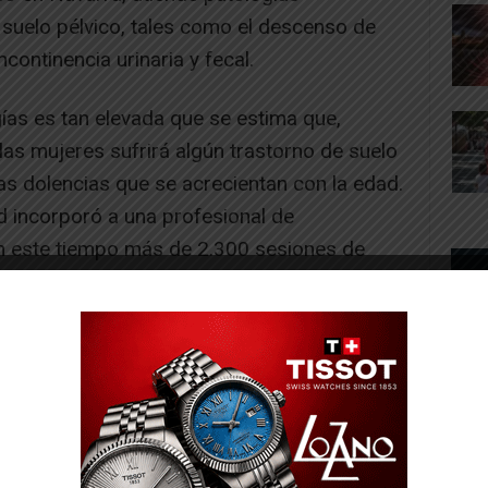
 suelo pélvico, tales como el descenso de
continencia urinaria y fecal.
ías es tan elevada que se estima que,
as mujeres sufrirá algún trastorno de suelo
nas dolencias que se acrecientan con la edad.
 incorporó a una profesional de
 en este tiempo más de 2.300 sesiones de
-- Publicidad --