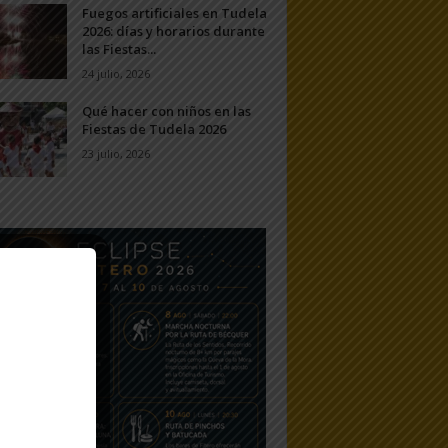
Fuegos artificiales en Tudela
2026: días y horarios durante
las Fiestas...
24 julio, 2026
Qué hacer con niños en las
Fiestas de Tudela 2026
23 julio, 2026