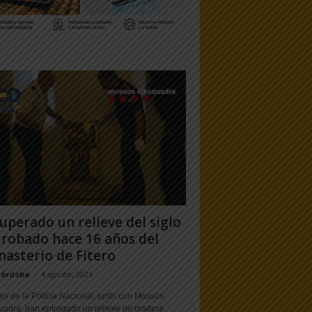
uperado un relieve del siglo
 robado hace 16 años del
asterio de Fitero
Córdoba
-
4 agosto, 2026
s de la Policía Nacional, junto con Mossos
uadra, han entregado un relieve de madera