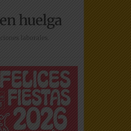
 en huelga
iones laborales.