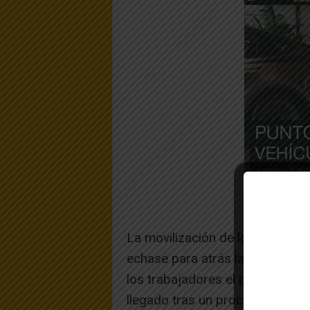
La movilización de los trabaja
echase para atrás la entrada e
los trabajadores el pasado mes
llegado tras un proceso de neg