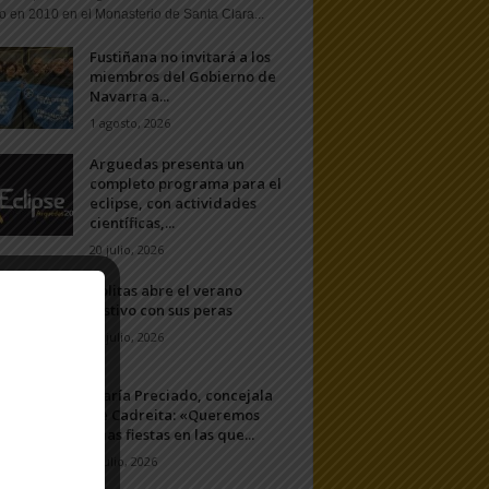
o en 2010 en el Monasterio de Santa Clara...
Fustiñana no invitará a los
miembros del Gobierno de
Navarra a...
1 agosto, 2026
Arguedas presenta un
completo programa para el
eclipse, con actividades
científicas,...
20 julio, 2026
Ablitas abre el verano
festivo con sus peras
11 julio, 2026
María Preciado, concejala
de Cadreita: «Queremos
unas fiestas en las que...
7 julio, 2026