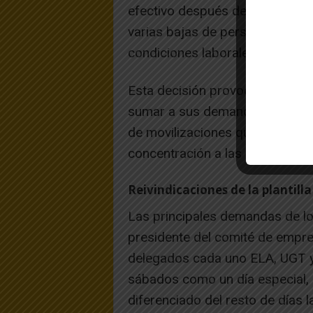
efectivo después de que la emp
varias bajas de personal al pro
condiciones laborales.
Esta decisión provocó el malesta
sumar a sus demandas otras rec
de movilizaciones que comenza
concentración a las puertas de l
Reivindicaciones de la plantilla
Las principales demandas de lo
presidente del comité de empre
delegados cada uno ELA, UGT y
sábados como un día especial, si
diferenciado del resto de días l