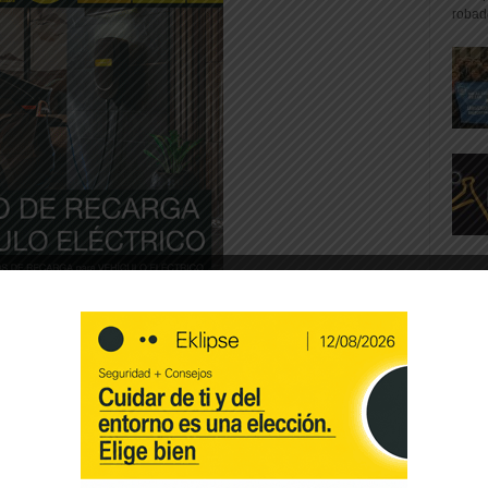
robad
dores llega después de que la empresa
n vigor de un nuevo calendario acordado por
 de diciembre, un acuerdo al que se había
ociación. Sin embargo el acuerdo no se hizo