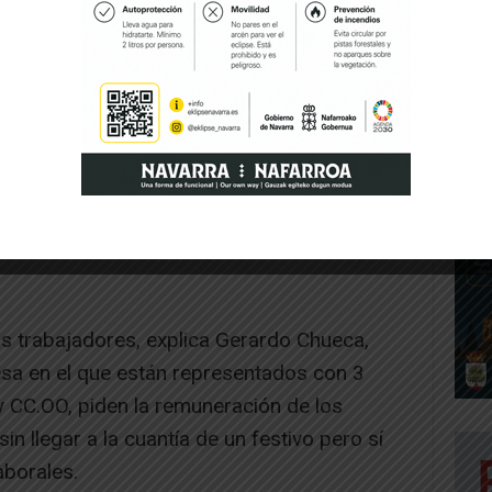
resa alegará que iba a tener que soportar
ducirse un cambio sustancial en las
r de la mayoría de la plantilla que decidió
lamaciones pendientes e iniciar una serie
ron el pasado 13 de febrero con una
a fábrica en Buñuel.
s trabajadores, explica Gerardo Chueca,
sa en el que están representados con 3
 CC.OO, piden la remuneración de los
n llegar a la cuantía de un festivo pero sí
aborales.