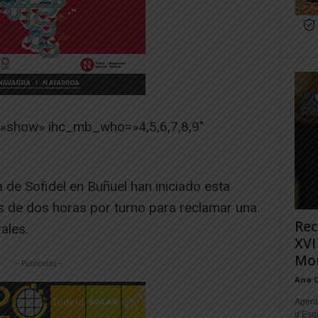
=»show» ihc_mb_who=»4,5,6,7,8,9″
de Sofidel en Buñuel han iniciado esta
 de dos horas por turno para reclamar una
Rec
ales.
XVI
Mon
-- Publicidad --
Ana 
Agente
d’Esq