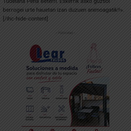
Tudelana Peña Beterri. Eskerrik asko guztioi
berrogei urte hauetan izan duzuen animoagatik!!».
[/ihc-hide-content]
-- Publicidad --