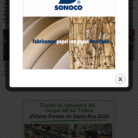
El PSN-PSOE de Tudela
Toquero destaca la
Gigantes y Cabezudos
hace un balance
convivencia y la caída
en Tudela 2026: horarios
positivo de las fiestas,
de los delitos en el
y recorridos en las
destaca el papel de las
balance de las Fiestas
Fiestas de Santa Ana
peñas y plantea los
de Santa Ana 2026
retos para mejorarlas
Fuegos artificiales en
Qué hacer con niños en
La Revolvedera llenará
Tudela 2026: días y
las Fiestas de Tudela
de ambiente festivo las
horarios durante las
2026
calles de Tudela
Fiestas de Santa Ana
durante Santa Ana