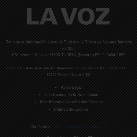
Revista de Información Local de Tudela y la Ribera de Navarra fundada
en 1953
C/Alhemas 10, bajo. 31500 TUDELA (Navarra) ES T. 948411059
Edita © Córdoba Acarreta AC, Ramos Hernández, JJ S.I. CIF · E-71185169 ·
31500 Tudela (Navarra) ES
Aviso Legal
Condiciones de la Suscripción
Más Información sobre las Cookies
Política de Cookies
Contáctanos:
direccion@lavozdelaribera.es