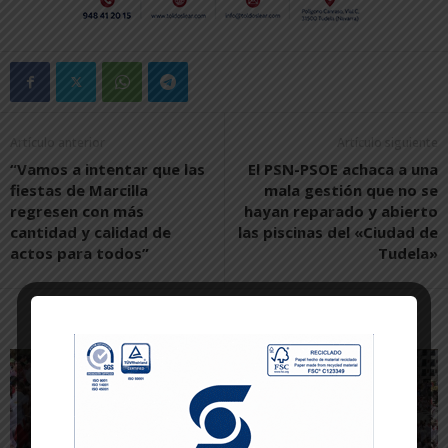
Artículo anterior
Artículo siguiente
“Vamos a intentar que las
El PSN-PSOE achaca a una
fiestas de Marcilla
mala gestión que no se
regresen con más
hayan reparado y abierto
cantidad y calidad de
las piscinas del «Ciudad de
actos para todos”
Tudela»
Artículos relacionados
Más del autor