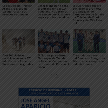
La Escuela del Triatlón
César Monasterio será
El SDR Arenas supera
Arenas regresa de
el entrenador del C.D.
con éxito el gran reto
Calahorra con dos
Tudelano: «Queremos
organizativo del
bronces nacionales
un equipo que ilusione y
Campeonato de España
vaya a por los partidos»
de Triatlón de Edad
Escolar y del XXV Reto
del...
Casi 800 ciclistas
El Club de piragüismo
Tres judocas navarros
participaron en la 27ª
Ebrokayak de Tudela
del Gimnasio Shogun de
edición de la Extreme
brilla en el Campeonato
Fitero, en el campus de
Bardenas de Arguedas
de España de Ríos en el
judo de Llanes
Cinca