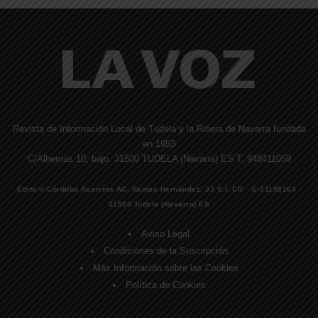
Revista de Información Local de Tudela y la Ribera de Navarra fundada
en 1953
C/Alhemas 10, bajo. 31500 TUDELA (Navarra) ES T. 948411059
Edita © Córdoba Acarreta AC, Ramos Hernández, JJ S.I. CIF · E-71185169 ·
31500 Tudela (Navarra) ES
Aviso Legal
Condiciones de la Suscripción
Más Información sobre las Cookies
Política de Cookies