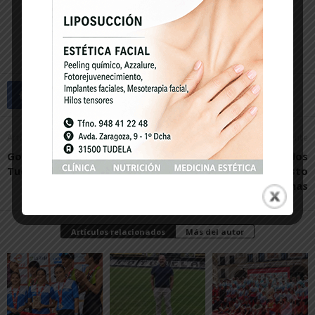
Artículo anterior
Artículo siguiente
Goleada a domicilio del CD
Tres victorias para los
Tudelano al Valle de Egüés
equipos del Baloncesto
Arenas
Artículos relacionados
Más del autor