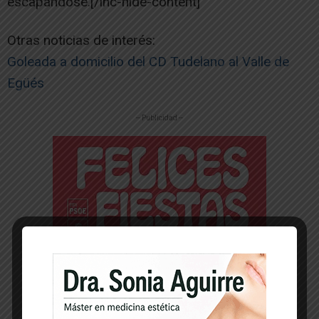
escapándose.[/ihc-hide-content]
Otras noticias de interés:
Goleada a domicilio del CD Tudelano al Valle de
Egüés
-- Publicidad --