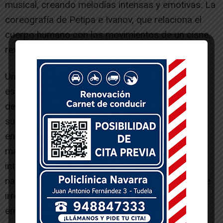
musical, creando melodías intensas y emotivas. La
coreografía de Petipa e Ivanov, que relaciona el
cuerpo humano con los movimientos de un cisne,
revela su genialidad y capacidad creativa.
Una producción clásica con elementos
escenográficos de increíble realismo, vestuario
deslumbrante, accesorios elaborados con
suntuosos detalles y una gama de melodías
encantadoras que conforman esta gran obra
maestra del ballet clásico. Un elenco de artistas
internacionales compuesto por nueve
nacionalidades, dan cuerpo y alma a esta genial e
irresistible producción clásica. Una experiencia
emocionante e inolvidable. Un espectáculo único