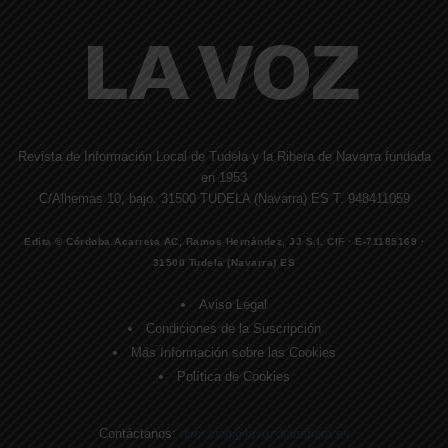
Revista de Información Local de Tudela y la Ribera de Navarra fundada
en 1953
C/Alhemas 10, bajo. 31500 TUDELA (Navarra) ES T. 948411059
Edita © Córdoba Acarreta AC, Ramos Hernández, JJ S.I. CIF · E-71185169 ·
31500 Tudela (Navarra) ES
Aviso Legal
Condiciones de la Suscripción
Más Información sobre las Cookies
Política de Cookies
Contáctanos:
direccion@lavozdelaribera.es