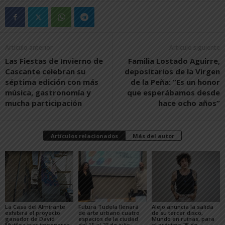
Artículo anterior
Artículo siguiente
Las Fiestas de Invierno de
Familia Lostado Aguirre,
Cascante celebran su
depositarios de la Virgen
séptima edición con más
de la Peña: “Es un honor
música, gastronomía y
que esperábamos desde
mucha participación
hace ocho años”
Artículos relacionados
Más del autor
La Casa del Almirante
Futura Tudela llenará
Alejo anuncia la salida
exhibirá el proyecto
de arte urbano cuatro
de su tercer disco,
ganador de David
espacios de la ciudad
Mundo en ruinas, para
Mutiloa tras imponerse
del 15 al 23 de julio
el próximo 25 de