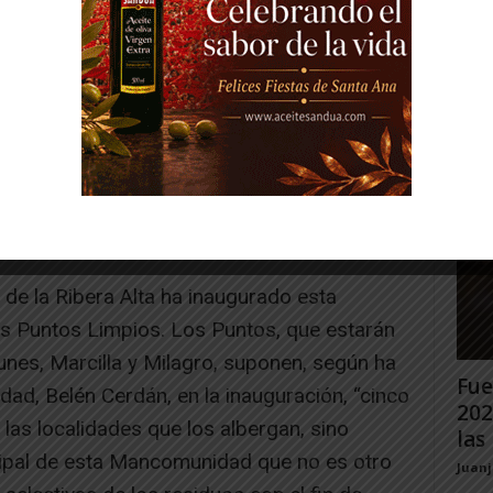
Gig
Tud
rec
Juan
supuesto una inversión total de 1.203.652
o de Navarra, Consorcio de Residuos de
e la Ribera Alta ha inaugurado esta
s Puntos Limpios. Los Puntos, que estarán
unes, Marcilla y Milagro, suponen, según ha
Fue
idad, Belén Cerdán, en la inauguración, “cinco
202
las localidades que los albergan, sino
las 
cipal de esta Mancomunidad que no es otro
Juan