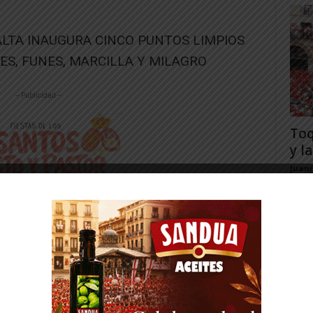
LTA INAUGURA CINCO PUNTOS LIMPIOS
ES, FUNES, MARCILLA Y MILAGRO
-- Publicidad --
Toq
y la
Juan