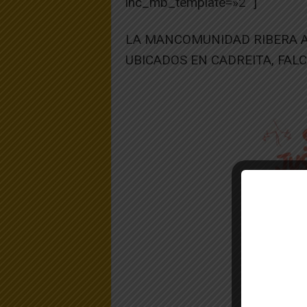
ihc_mb_template=»2″ ]
LA MANCOMUNIDAD RIBERA A
UBICADOS EN CADREITA, FALC