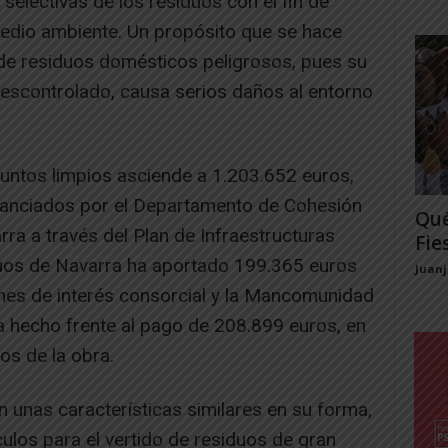
selectivas de los residuos con el fin de
medio ambiente. Un propósito que se hace
e residuos domésticos peligrosos, pues su
escontrolado, causa serios daños al entorno
 puntos limpios asciende a 1.203.652 euros,
nanciados por el Departamento de Cohesión
Qué
rra a través del Plan de Infraestructuras
Fie
duos de Navarra ha aportado 199.365 euros
Juan
ones de interés consorcial y la Mancomunidad
a hecho frente al pago de 208.899 euros, en
os de la obra.
 unas características similares en su forma,
los para el vertido de residuos de gran