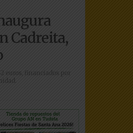
naugura
n Cadreita,
o
2 euros, financiados por
nidad.