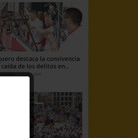
uero destaca la convivencia
 caída de los delitos en...
jo Ramos
-
31 julio, 2026