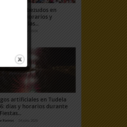
antes y Cabezudos en
ela 2026: horarios y
orridos en las...
jo Ramos
-
25 julio, 2026
gos artificiales en Tudela
6: días y horarios durante
Fiestas...
jo Ramos
-
24 julio, 2026