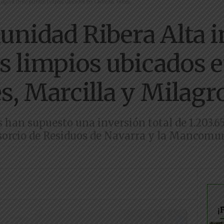
ura cinco puntos limpios ubicados en Cadreita, Falces,...
nidad Ribera Alta i
s limpios ubicados e
s, Marcilla y Milagr
han supuesto una inversión total de 1.203.65
sorcio de Residuos de Navarra y la Mancomu