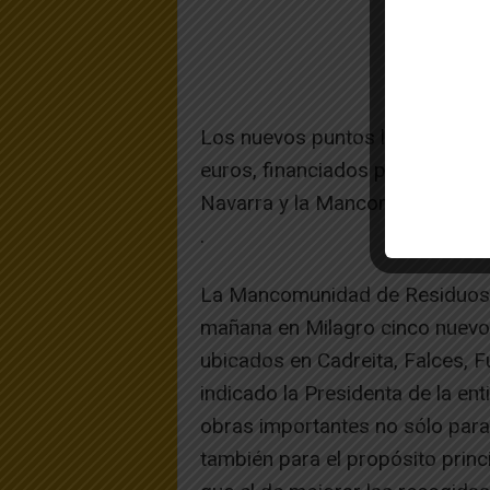
Los nuevos puntos limpios han 
euros, financiados por Gobiern
Navarra y la Mancomunidad.
.
La Mancomunidad de Residuos d
mañana en Milagro cinco nuevo
ubicados en Cadreita, Falces, F
indicado la Presidenta de la ent
obras importantes no sólo para 
también para el propósito prin