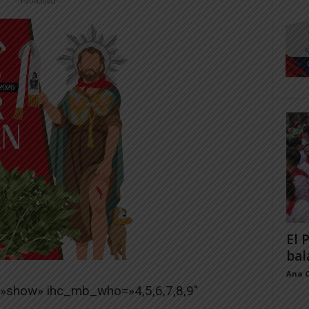
-- Publicidad --
El 
bal
Ana 
=»show» ihc_mb_who=»4,5,6,7,8,9″