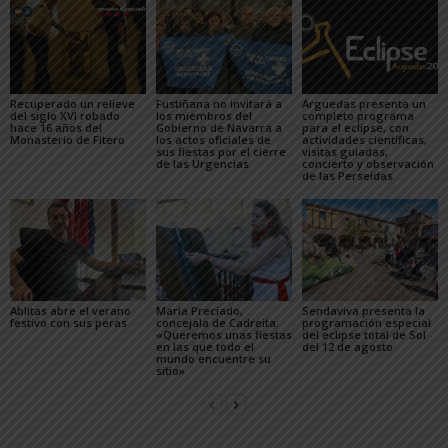
Recuperado un relieve
Fustiñana no invitará a
Arguedas presenta un
del siglo XVI robado
los miembros del
completo programa
hace 16 años del
Gobierno de Navarra a
para el eclipse, con
Monasterio de Fitero
los actos oficiales de
actividades científicas,
sus fiestas por el cierre
visitas guiadas,
de las Urgencias
concierto y observación
de las Perseidas
Ablitas abre el verano
María Preciado,
Sendaviva presenta la
festivo con sus peras
concejala de Cadreita:
programación especial
«Queremos unas fiestas
del eclipse total de Sol
en las que todo el
del 12 de agosto
mundo encuentre su
sitio»