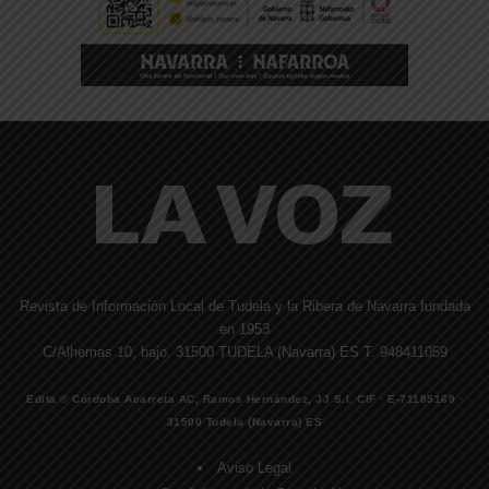
Revista de Información Local de Tudela y la Ribera de Navarra fundada
en 1953
C/Alhemas 10, bajo. 31500 TUDELA (Navarra) ES T. 948411059
Edita © Córdoba Acarreta AC, Ramos Hernández, JJ S.I. CIF · E-71185169 ·
31500 Tudela (Navarra) ES
Aviso Legal