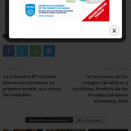
ETIQUETAS
CARNAVAL
MURCHANTE
Artículo anterior
Artículo siguiente
La cirbonera Mª Carmen
Un proyecto de los
Navascués presenta su
colegios de Ablitas y
primera novela: «La sirena
Fustiñana, finalista de los
de Fonmiñá»
Premios Europeos
eTwinning 2020
Artículos relacionados
Más del autor