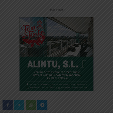
-- Publicidad --