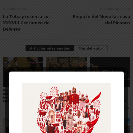
Artículo anterior
Artículo siguiente
La Teba presenta su
Empate del Novallas casa
XXXVIII Certamen de
del Pinsoro
Belenes
Artículos relacionados
Más del autor
Recuperado un relieve
Fustiñana no invitará a
Arguedas presenta un
del siglo XVI robado
los miembros del
completo programa
hace 16 años del
Gobierno de Navarra a
para el eclipse, con
Monasterio de Fitero
los actos oficiales de
actividades científicas,
sus fiestas por el cierre
visitas guiadas,
de las Urgencias
concierto y observación
de las Perseidas