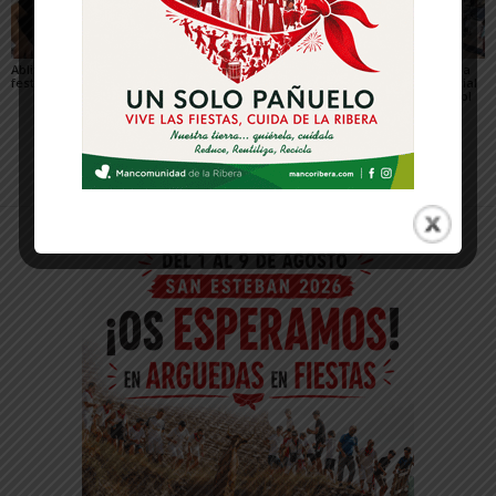
Ablitas abre el verano
María Preciado,
Sendaviva presenta la
festivo con sus peras
concejala de Cadreita:
programación especial
«Queremos unas fiestas
del eclipse total de Sol
en las que todo el
del 12 de agosto
mundo encuentre su
sitio»