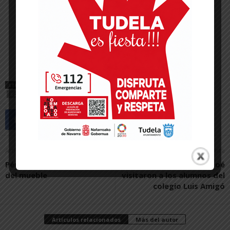
ETIQUETAS
CULTURA
DANZA
FESTIVALES
IES BENJAMÍN DE TUDELA
SOLIDARIDAD
VILLA JAVIER
Artículo anterior
Artículo siguiente
Pérez Rincón, artesanos
Sergio León y Raoul Loé
del mueble
visitaron a los alumnos del
colegio Luis Amigó
Artículos relacionados
Más del autor