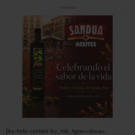
-- Publicidad --
[ihc-hide-content ihc_mb_type=»show»