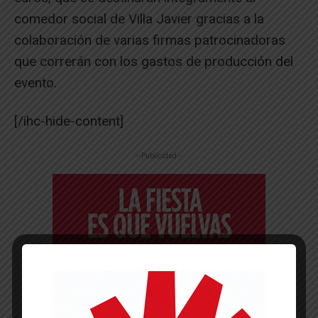
comedor social de Villa Javier gracias a la
colaboración de varias firmas patrocinadoras
que correrán con los gastos de producción del
evento.
[/ihc-hide-content]
-- Publicidad --