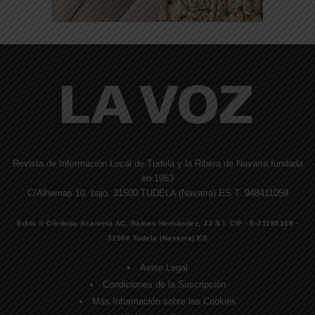
Revista de Información Local de Tudela y la Ribera de Navarra fundada
en 1953
C/Alhemas 10, bajo. 31500 TUDELA (Navarra) ES T. 948411059
Edita © Córdoba Acarreta AC, Ramos Hernández, JJ S.I. CIF · E-71185169 ·
31500 Tudela (Navarra) ES
Aviso Legal
Condiciones de la Suscripción
Más Información sobre las Cookies