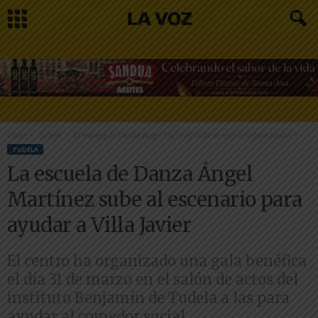
Inicio
Tudela
La escuela de Danza Ángel Martínez sube al escenario para ayudar a...
TUDELA
La escuela de Danza Ángel
Martínez sube al escenario para
ayudar a Villa Javier
El centro ha organizado una gala benéfica
el día 31 de marzo en el salón de actos del
instituto Benjamín de Tudela a las para
ayudar al comedor social