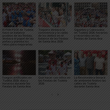
El PSN-PSOE de Tudela
Toquero destaca la
Gigantes y Cabezudos
hace un balance
convivencia y la caída
en Tudela 2026: horarios
positivo de las fiestas,
de los delitos en el
y recorridos en las
destaca el papel de las
balance de las Fiestas
Fiestas de Santa Ana
peñas y plantea los
de Santa Ana 2026
retos para mejorarlas
Fuegos artificiales en
Qué hacer con niños en
La Revolvedera llenará
Tudela 2026: días y
las Fiestas de Tudela
de ambiente festivo las
horarios durante las
2026
calles de Tudela
Fiestas de Santa Ana
durante Santa Ana