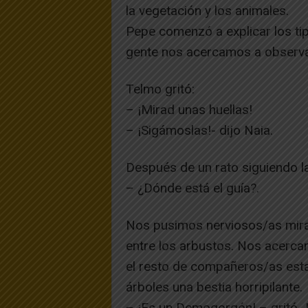
la vegetación y los animales.
Pepe comenzó a explicar los tip
gente nos acercamos a observar
Telmo gritó:
– ¡Mirad unas huellas!
– ¡Sigámoslas!- dijo Naia.
Después de un rato siguiendo l
– ¿Dónde está el guía?.
Nos pusimos nerviosos/as mira
entre los arbustos. Nos acerc
el resto de compañeros/as estab
árboles una bestia horripilante.
– ¡Es un Demogorgón! – gritó 