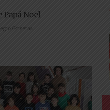
e Papá Noel
egio Griseras