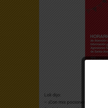
Loli dijo:
– ¡Con mis pociones podremos de