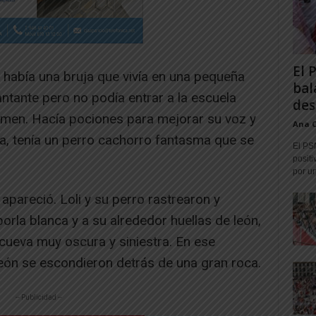
El 
había una bruja que vivía en una pequeña
bal
antante pero no podía entrar a la escuela
des
men. Hacía pociones para mejorar su voz y
Ana 
uja, tenía un perro cachorro fantasma que se
El PS
positi
por un
apareció. Loli y su perro rastrearon y
orla blanca y a su alrededor huellas de león,
 cueva muy oscura y siniestra. En ese
león se escondieron detrás de una gran roca.
-- Publicidad --