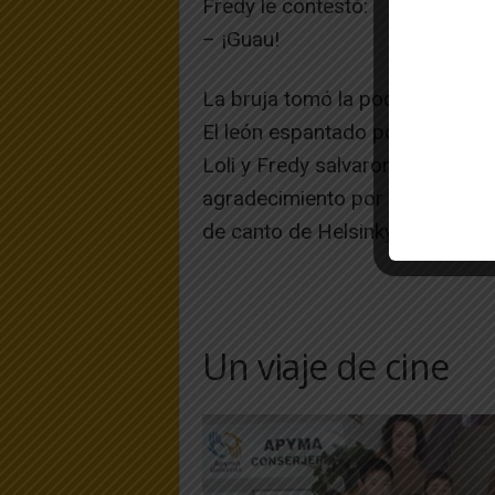
Fredy le contestó:
– ¡Guau!
La bruja tomó la poción y come
El león espantado por semejant
Loli y Fredy salvaron a Papá No
agradecimiento por salvarlo le 
de canto de Helsinky.
Un viaje de cine