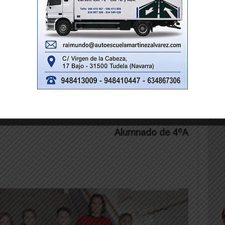
nzó a cantar con un sonido fuerte y agudo.
e sonido se fue corriendo.
el y así pudieron celebrar la Navidad. En
regaló un pase especial a la mejor academia
Alumnado de 4ºA