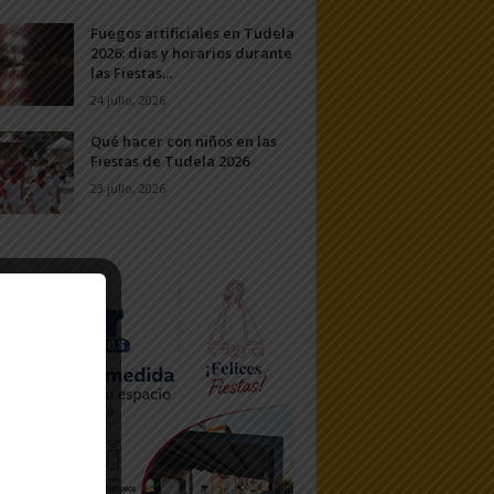
Fuegos artificiales en Tudela
2026: días y horarios durante
las Fiestas...
24 julio, 2026
Qué hacer con niños en las
Fiestas de Tudela 2026
23 julio, 2026