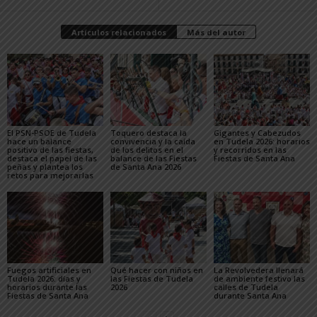
Artículos relacionados
Más del autor
El PSN-PSOE de Tudela
Toquero destaca la
Gigantes y Cabezudos
hace un balance
convivencia y la caída
en Tudela 2026: horarios
positivo de las fiestas,
de los delitos en el
y recorridos en las
destaca el papel de las
balance de las Fiestas
Fiestas de Santa Ana
peñas y plantea los
de Santa Ana 2026
retos para mejorarlas
Fuegos artificiales en
Qué hacer con niños en
La Revolvedera llenará
Tudela 2026: días y
las Fiestas de Tudela
de ambiente festivo las
horarios durante las
2026
calles de Tudela
Fiestas de Santa Ana
durante Santa Ana