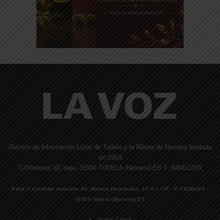
Revista de Información Local de Tudela y la Ribera de Navarra fundada
en 1953
C/Alhemas 10, bajo. 31500 TUDELA (Navarra) ES T. 948411059
Edita © Córdoba Acarreta AC, Ramos Hernández, JJ S.I. CIF · E-71185169 ·
31500 Tudela (Navarra) ES
Aviso Legal