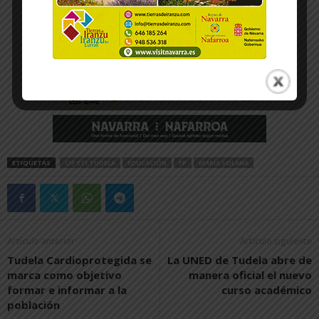
ETIQUETAS
CIP ETI TUDELA
EDUCACIÓN
FP
MARÍA SOLANA
Artículo anterior
Artículo siguiente
Tudela Cardioprotegida se
La UNED de Tudela abre de
marca como objetivo
manera oficial el nuevo
formar e informar a la
curso académico
población