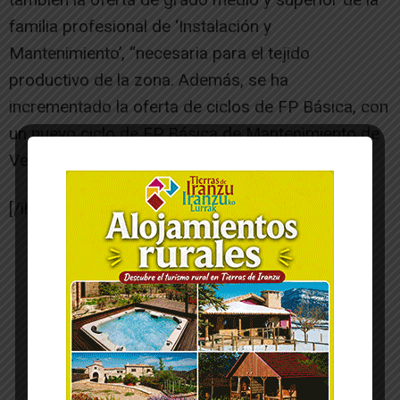
familia profesional de ‘Instalación y
Mantenimiento’, “necesaria para el tejido
productivo de la zona. Además, se ha
incrementado la oferta de ciclos de FP Básica, con
un nuevo ciclo de FP Básica de Mantenimiento de
Vehículos”, ha resumido.
[/ihc-hide-content]
-- Publicidad --