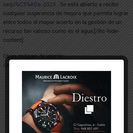
sequ%C3%ADa-2023
. Se está abierto a recibir
cualquier sugerencia de mejora que permita lograr
entre todos el mayor acierto en la gestión de un
recurso tan valioso como es el agua.[/ihc-hide-
content]
Otras noticias de interés:
La biblioteca de Tudela estrena logotipo
-- Publicidad --