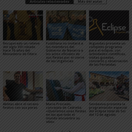
Artículos relacionados
Más del autor
Recuperado un relieve
Fustiñana no invitará a
Arguedas presenta un
del siglo XVI robado
los miembros del
completo programa
hace 16 años del
Gobierno de Navarra a
para el eclipse, con
Monasterio de Fitero
los actos oficiales de
actividades científicas,
sus fiestas por el cierre
visitas guiadas,
de las Urgencias
concierto y observación
de las Perseidas
Ablitas abre el verano
María Preciado,
Sendaviva presenta la
festivo con sus peras
concejala de Cadreita:
programación especial
«Queremos unas fiestas
del eclipse total de Sol
en las que todo el
del 12 de agosto
mundo encuentre su
sitio»