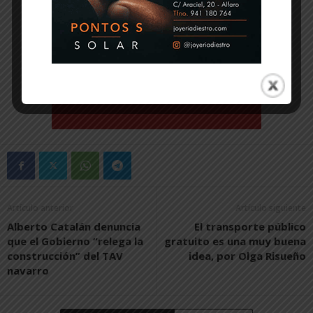
Artículo anterior
Artículo siguiente
Alberto Catalán denuncia
El transporte público
que el Gobierno “relega la
gratuito es una muy buena
construcción” del TAV
idea, por Olga Risueño
navarro