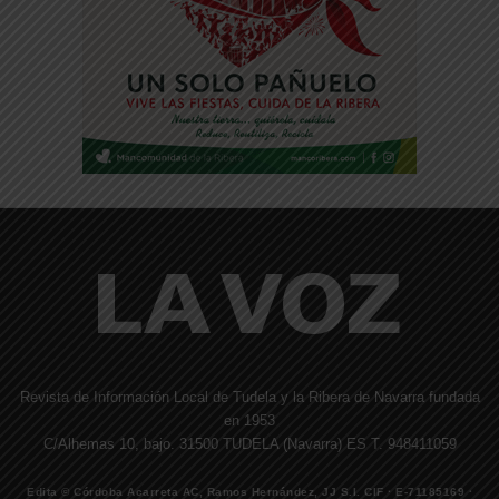
Revista de Información Local de Tudela y la Ribera de Navarra fundada
en 1953
C/Alhemas 10, bajo. 31500 TUDELA (Navarra) ES T. 948411059
Edita © Córdoba Acarreta AC, Ramos Hernández, JJ S.I. CIF · E-71185169 ·