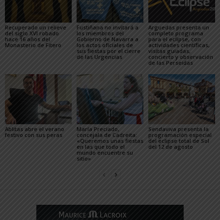
Recuperado un relieve
Fustiñana no invitará a
Arguedas presenta un
del siglo XVI robado
los miembros del
completo programa
hace 16 años del
Gobierno de Navarra a
para el eclipse, con
Monasterio de Fitero
los actos oficiales de
actividades científicas,
sus fiestas por el cierre
visitas guiadas,
de las Urgencias
concierto y observación
de las Perseidas
Ablitas abre el verano
María Preciado,
Sendaviva presenta la
festivo con sus peras
concejala de Cadreita:
programación especial
«Queremos unas fiestas
del eclipse total de Sol
en las que todo el
del 12 de agosto
mundo encuentre su
sitio»