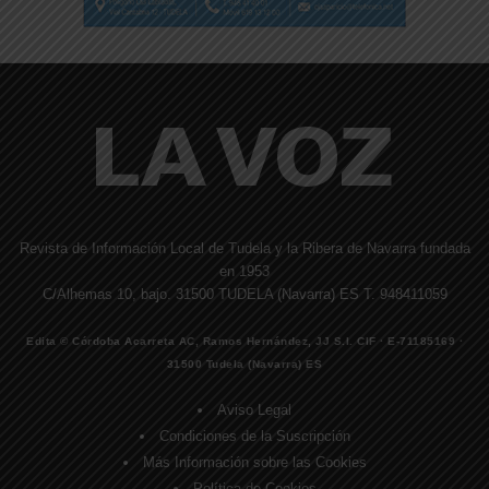
Revista de Información Local de Tudela y la Ribera de Navarra fundada
en 1953
C/Alhemas 10, bajo. 31500 TUDELA (Navarra) ES T. 948411059
Edita © Córdoba Acarreta AC, Ramos Hernández, JJ S.I. CIF · E-71185169 ·
31500 Tudela (Navarra) ES
Aviso Legal
Condiciones de la Suscripción
Más Información sobre las Cookies
Política de Cookies