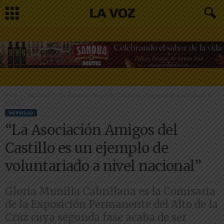
Inicio
Merindad
“La Asociación Amigos del Castillo es un ejemplo de voluntariado a
nivel...
MERINDAD
“La Asociación Amigos del
Castillo es un ejemplo de
voluntariado a nivel nacional”
Gloria Munilla Cabrillana es la Comisaria
de la Exposición Permanente del Alto de la
Cruz cuya segunda fase acaba de ser