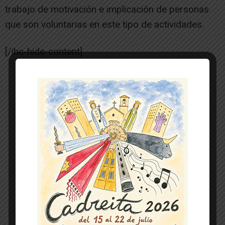
trabajo de motivación e implicación de personas
que son voluntarias en este tipo de actividades.
[/ihc-hide-content]
-- Publicidad --