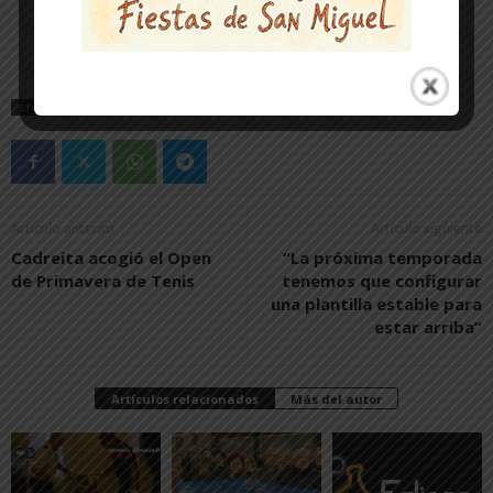
ETIQUETAS
CORTES
Artículo anterior
Artículo siguiente
Cadreita acogió el Open
“La próxima temporada
de Primavera de Tenis
tenemos que configurar
una plantilla estable para
estar arriba”
Artículos relacionados
Más del autor