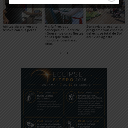
Ablitas abre el verano
María Preciado,
Sendaviva presenta la
festivo con sus peras
concejala de Cadreita:
programación especial
«Queremos unas fiestas
del eclipse total de Sol
en las que todo el
del 12 de agosto
mundo encuentre su
sitio»