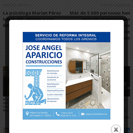
Artículo anterior
Artículo siguiente
La psicóloga Marian Pérez
Más de 5.000 personas han
habló del «Miedo y sus
visitado la exposición
limitaciones»
Héroes Ocultos. Inventos
geniales. Objetos
cotidianos
Artículos relacionados
Más del autor
Recuperado un relieve
Fustiñana no invitará a
Arguedas presenta un
del siglo XVI robado
los miembros del
completo programa
hace 16 años del
Gobierno de Navarra a
para el eclipse, con
Monasterio de Fitero
los actos oficiales de
actividades científicas,
sus fiestas por el cierre
visitas guiadas,
de las Urgencias
concierto y observación
de las Perseidas