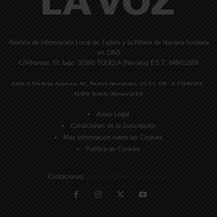
Revista de Información Local de Tudela y la Ribera de Navarra fundada
en 1953
C/Alhemas 10, bajo. 31500 TUDELA (Navarra) ES T. 948411059
Edita © Córdoba Acarreta AC, Ramos Hernández, JJ S.I. CIF · E-71185169 ·
31500 Tudela (Navarra) ES
Aviso Legal
Condiciones de la Suscripción
Más Información sobre las Cookies
Política de Cookies
Contáctanos:
direccion@lavozdelaribera.es