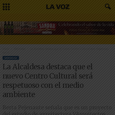
Inicio
Merindad
La Alcaldesa destaca que el nuevo Centro Cultural será respetuoso
con el...
MERINDAD
La Alcaldesa destaca que el
nuevo Centro Cultural será
respetuoso con el medio
ambiente
Berta Pejenaute señala que es un proyecto
del estudio de arquitectura VArquitectos