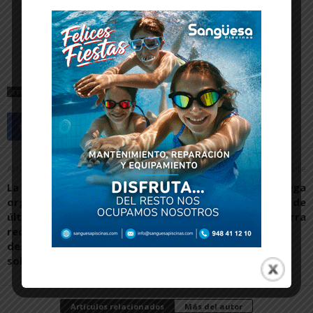
ETIQUETAS
CADREITA
Artículo anterior
Artículo siguiente
La localidad ribera
Aceites Sandúa entrega
organiza siete actos en los
660 L de aceite al Banco de
últimos meses para
Alimentos de Navarra
recaudar fondos
destinados a causas
solidarias
Artículos relacionados
Más del autor