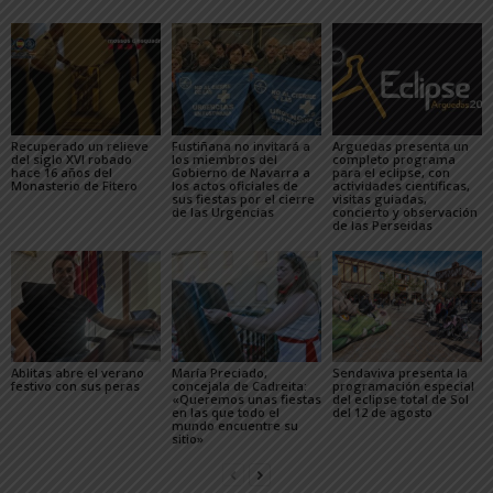
Recuperado un relieve
Fustiñana no invitará a
Arguedas presenta un
del siglo XVI robado
los miembros del
completo programa
hace 16 años del
Gobierno de Navarra a
para el eclipse, con
Monasterio de Fitero
los actos oficiales de
actividades científicas,
sus fiestas por el cierre
visitas guiadas,
de las Urgencias
concierto y observación
de las Perseidas
Ablitas abre el verano
María Preciado,
Sendaviva presenta la
festivo con sus peras
concejala de Cadreita:
programación especial
«Queremos unas fiestas
del eclipse total de Sol
en las que todo el
del 12 de agosto
mundo encuentre su
sitio»