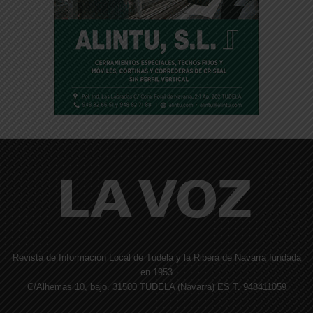
Revista de Información Local de Tudela y la Ribera de Navarra fundada
en 1953
C/Alhemas 10, bajo. 31500 TUDELA (Navarra) ES T. 948411059