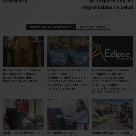
la hoguera
de Toquero con los
responsables de Salud
Artículos relacionados
Más del autor
Recuperado un relieve
Fustiñana no invitará a
Arguedas presenta un
del siglo XVI robado
los miembros del
completo programa
hace 16 años del
Gobierno de Navarra a
para el eclipse, con
Monasterio de Fitero
los actos oficiales de
actividades científicas,
sus fiestas por el cierre
visitas guiadas,
de las Urgencias
concierto y observación
de las Perseidas
Ablitas abre el verano
María Preciado,
Sendaviva presenta la