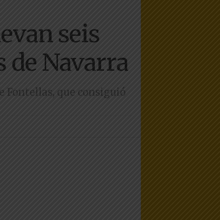
levan seis
s de Navarra
e Fontellas, que consiguió