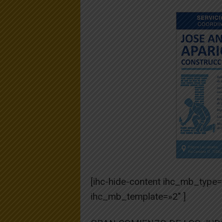
[ihc-hide-content ihc_mb_type
ihc_mb_template=»2″ ]