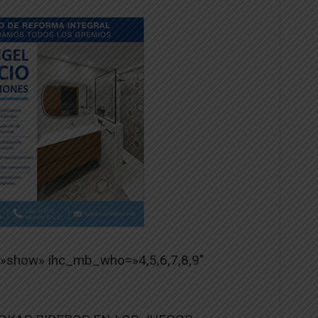
=»show» ihc_mb_who=»4,5,6,7,8,9″