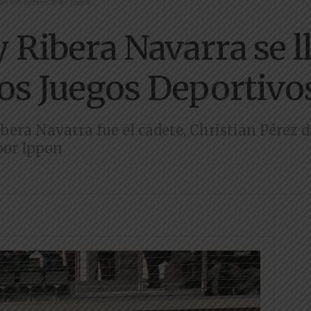
an seis metales de los Juegos...
y Ribera Navarra se l
los Juegos Deportivo
era Navarra fue el cadete, Christian Pérez d
por Ippon