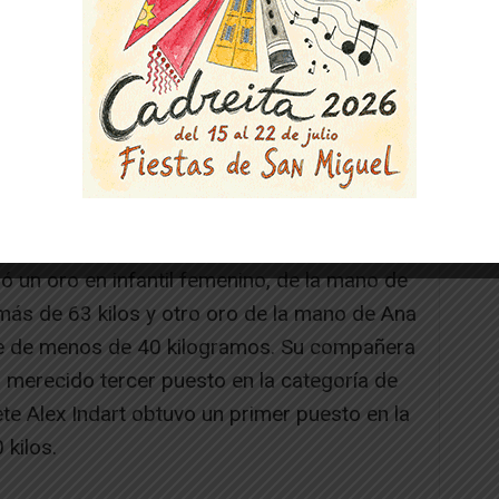
 PARA EL ÍBERO Y EL RIBERA NAVARRA
, se celebró la Primera Fase de los Juegos
deportivo Trinquete de Mendillorri, en la que
s navarros entre las edades de 13 a 14,
años, categoría cadete.
ió un oro en infantil femenino, de la mano de
más de 63 kilos y otro oro de la mano de Ana
ete de menos de 40 kilogramos. Su compañera
n merecido tercer puesto en la categoría de
dete Alex Indart obtuvo un primer puesto en la
kilos.