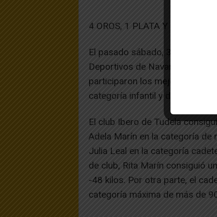
4 OROS, 1 PLATA Y 1 BRONCE
El pasado sábado, 3 de febrero
Deportivos de Navarra en el poli
participaron los mejores judoka
categoría infantil y de 15 a 17 
El club Ibero de Tudela consigu
Adela Marín en la categoría de 
Julia Leal en la categoría cad
de club, Rita Marín consiguió u
-48 kilos. Por otra parte, el ca
categoría máxima de más de 90 