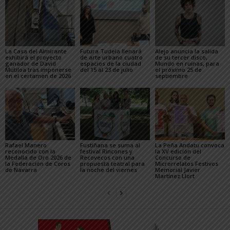
La Casa del Almirante
Futura Tudela llenará
Alejo anuncia la salida
exhibirá el proyecto
de arte urbano cuatro
de su tercer disco,
ganador de David
espacios de la ciudad
Mundo en ruinas, para
Mutiloa tras imponerse
del 15 al 23 de julio
el próximo 25 de
en el certamen de 2026
septiembre
Rafael Manero
Fustiñana se suma al
La Peña Andatu convoca
reconocido con la
festival Rincones y
la XV edición del
Medalla de Oro 2026 de
Recovecos con una
Concurso de
la Federación de Coros
propuesta teatral para
Microrrelatos Festivos
de Navarra
la noche del viernes
Memorial Javier
Martínez Llort