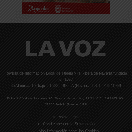
Revista de Información Local de Tudela y la Ribera de Navarra fundada
en 1953
C/Alhemas 10, bajo. 31500 TUDELA (Navarra) ES T. 948411059
Edita © Córdoba Acarreta AC, Ramos Hernández, JJ S.I. CIF · E-71185169 ·
31500 Tudela (Navarra) ES
Aviso Legal
Condiciones de la Suscripción
Más Información sobre las Cookies