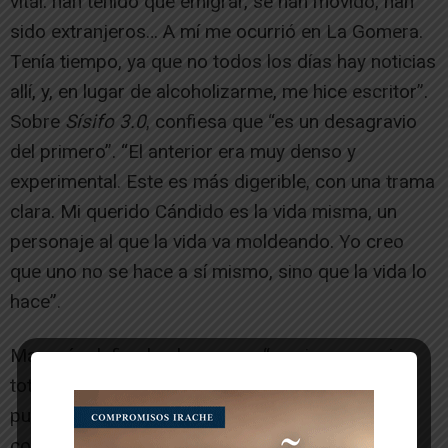
vital: han tenido que emigrar, se han movido, han
sido extranjeros… A mí me ocurrió en La Gomera.
Tenía tiempo, ya que no todos los días hay noticias
allí, y, en lugar de alcoholizarme, me hice escritor”.
Sobre
Sísifo 3.0
, confiesa que “es un desagravio
del primero”. “El anterior era muy denso y
experimental. Este es más digerible, con una trama
clara. Mi querido Cándido es la vida misma, un
personaje al que la vida va moldeando. Yo creo
que uno no se hace a sí mismo, sino que la vida lo
hace”.
Marqués define la obra como “una irreverencia
total”. “Los que me conocen ya saben que no
puedo escribir algo light. No puedo quedar bien
con todos”, concluye entre risas.