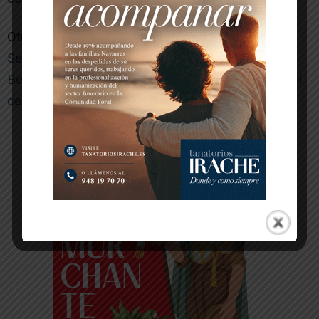
Otras noticias de interés:
Sergio del Molino recibe el VIII Premio de Novela
Benjamín de Tudela de manos de los alumnos del
centro
-- Publicidad --