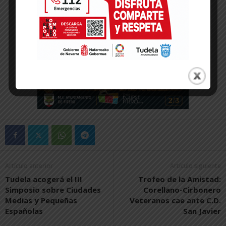
Artículo anterior
Artículo siguiente
Tudela acogerá el III
Trofeo de la Amistad:
Simposio sobre Ciudades
Corellano-Cirbonero
Medias y Pequeñas
Veteranos cae ante C.D.
Españolas
San Javier