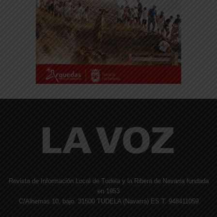
Revista de Información Local de Tudela y la Ribera de Navarra fundada
en 1953
C/Alhemas 10, bajo. 31500 TUDELA (Navarra) ES T. 948411059