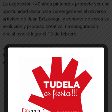
La exposición «40 años pintando» promete ser una
oportunidad única para sumergirse en el universo
artístico de Juan Belzunegui y conocer de cerca su
evolución y proceso creativo. La inauguración
oficial tendrá lugar el 13 de febrero.
Otras noticias de interés:
Alumnos de la Fundación El Castillo crean la
Biblioteca de Semillas de Tudela
-- Publicidad --