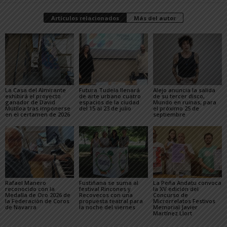
Artículos relacionados
Más del autor
La Casa del Almirante
Futura Tudela llenará
Alejo anuncia la salida
exhibirá el proyecto
de arte urbano cuatro
de su tercer disco,
ganador de David
espacios de la ciudad
Mundo en ruinas, para
Mutiloa tras imponerse
del 15 al 23 de julio
el próximo 25 de
en el certamen de 2026
septiembre
Rafael Manero
Fustiñana se suma al
La Peña Andatu convoca
reconocido con la
festival Rincones y
la XV edición del
Medalla de Oro 2026 de
Recovecos con una
Concurso de
la Federación de Coros
propuesta teatral para
Microrrelatos Festivos
de Navarra
la noche del viernes
Memorial Javier
Martínez Llort