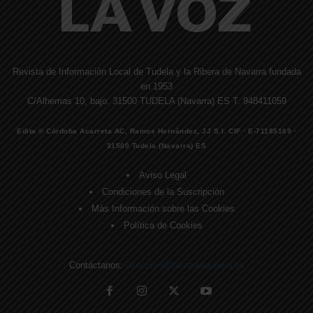
Revista de Información Local de Tudela y la Ribera de Navarra fundada
en 1953
C/Alhemas 10, bajo. 31500 TUDELA (Navarra) ES T. 948411059
Edita © Córdoba Acarreta AC, Ramos Hernández, JJ S.I. CIF · E-71185169 ·
31500 Tudela (Navarra) ES
Aviso Legal
Condiciones de la Suscripción
Más Información sobre las Cookies
Política de Cookies
Contáctanos:
direccion@lavozdelaribera.es