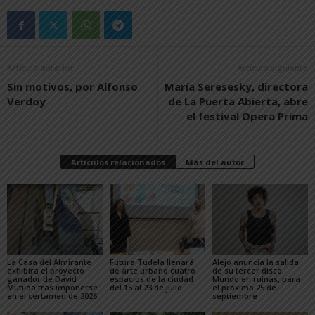
Artículo anterior
Artículo siguiente
Sin motivos, por Alfonso
María Seresesky, directora
Verdoy
de La Puerta Abierta, abre
el festival Opera Prima
Artículos relacionados
Más del autor
La Casa del Almirante
Futura Tudela llenará
Alejo anuncia la salida
exhibirá el proyecto
de arte urbano cuatro
de su tercer disco,
ganador de David
espacios de la ciudad
Mundo en ruinas, para
Mutiloa tras imponerse
del 15 al 23 de julio
el próximo 25 de
en el certamen de 2026
septiembre