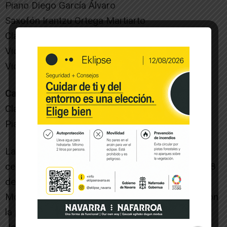
Piano Diego García Álvaro
Saxofón Irantzu Ortega Martiarto
Clarinete Celia Aguerri Osta
Violoncello Diego Lafuente Falces
Violín Rita Maldonado Remacha
Categoría D Enseñanzas Profesionales
Clarinete Pablo García Pérez
Piano David Serrano Pérez
La entrega de los galardones se producirá en la
celebración de la festividad de Santa Cecilia, el 18
de noviembre a las 19:30 horas en el cine
Moncayo. Dicha celebración, además, contará con
la presencia del saxofonista y antiguo alumno