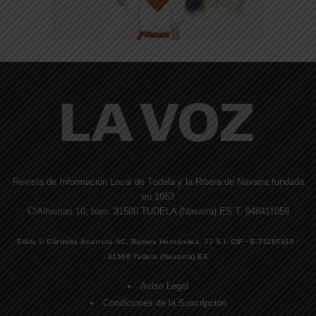
Revista de Información Local de Tudela y la Ribera de Navarra fundada
en 1953
C/Alhemas 10, bajo. 31500 TUDELA (Navarra) ES T. 948411059
Edita © Córdoba Acarreta AC, Ramos Hernández, JJ S.I. CIF · E-71185169 ·
31500 Tudela (Navarra) ES
Aviso Legal
Condiciones de la Suscripción