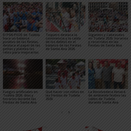
El PSN-PSOE de Tudela
Toquero destaca la
Gigantes y Cabezudos
hace un balance
convivencia y la caída
en Tudela 2026: horarios
positivo de las fiestas,
de los delitos en el
y recorridos en las
destaca el papel de las
balance de las Fiestas
Fiestas de Santa Ana
peñas y plantea los
de Santa Ana 2026
retos para mejorarlas
Fuegos artificiales en
Qué hacer con niños en
La Revolvedera llenará
Tudela 2026: días y
las Fiestas de Tudela
de ambiente festivo las
horarios durante las
2026
calles de Tudela
Fiestas de Santa Ana
durante Santa Ana