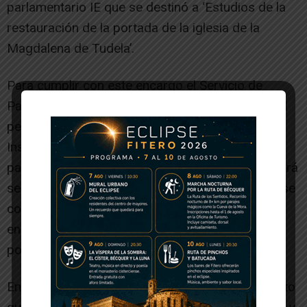
parlamentario IE que se destinó a ‘Estudios de la
restauración de la portada de la iglesia de la
Magdalena de Tudela’.
Para cumplir con este encargo el Servicio de
Patrimonio contrató, bajo la dirección técnica del
personal de conservación y restauración de la
Institución Príncipe de Viana, un estudio de
patologías y propuesta de intervención que deberá
ser especialmente delicada en las zonas donde se
conservan restos pictóricos. Además, se
encargaron dos trabajos de digitalización de la
portada.
En 2021 se contrató la realización de una ortofoto