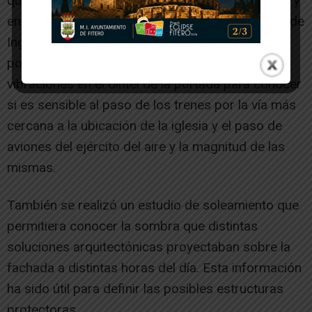
que permitiera tener imágenes en alta resolución y
en 2022-2023 se contrató con el Departamento de
Ingeniería de la UPNA la digitalización 3D de la
portada, así como pruebas de registro de
vibraciones en el dintel de la portada para conocer
si es sensible al paso de los trenes por la vía más
cercana a la ubicación de la iglesia y el paso de
aviones del ejército del aire y la magnitud de las
mismas.
También se realizó un estudio de soleamiento que
permitiera conocer la sombra que distintas
soluciones arquitectónicas proyectaban sobre la
fachada a distintas horas del día. Esta información
ha sido útil para definir las posibles estructuras
protectoras.