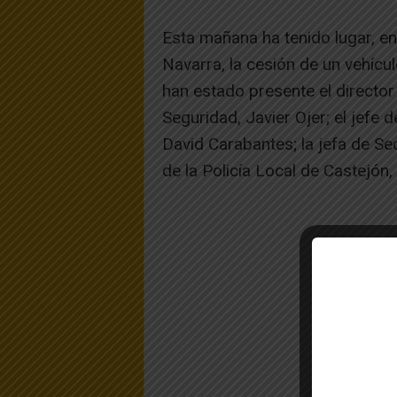
Esta mañana ha tenido lugar, en
Navarra, la cesión de un vehícul
han estado presente el director 
Seguridad, Javier Ojer; el jefe
David Carabantes; la jefa de Sec
de la Policía Local de Castejón