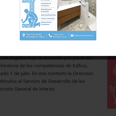
s se engloba bajo la asunción por parte del
ferencia de las competencias de tráfico,
do 1 de julio. En ese contexto la Dirección
hículos al Servicio de Desarrollo de las
ección General de Interior.