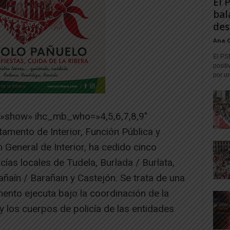
El 
bal
des
Ana 
El PS
positi
por un
=»show» ihc_mb_who=»4,5,6,7,8,9″
amento de Interior, Función Pública y
n General de Interior, ha cedido cinco
icías locales de Tudela, Burlada / Burlata,
añaín / Barañain y Castejón. Se trata de una
ento ejecuta bajo la coordinación de la
 y los cuerpos de policía de las entidades