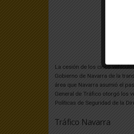
La cesión de los cinco vehículo
Gobierno de Navarra de la trans
área que Navarra asumió el pasa
General de Tráfico otorgó los ve
Políticas de Seguridad de la Dir
Tráfico Navarra