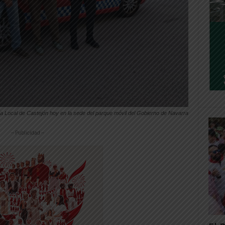
ía Local de Castejón hoy en la sede del parque móvil del Gobierno de Navarra
-- Publicidad --