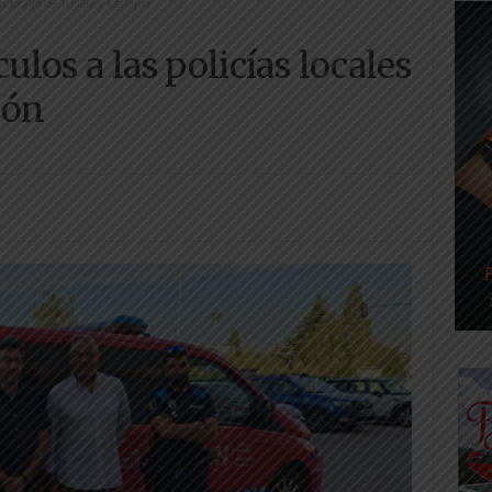
ías locales de Tudela y Castejón
ulos a las policías locales
jón