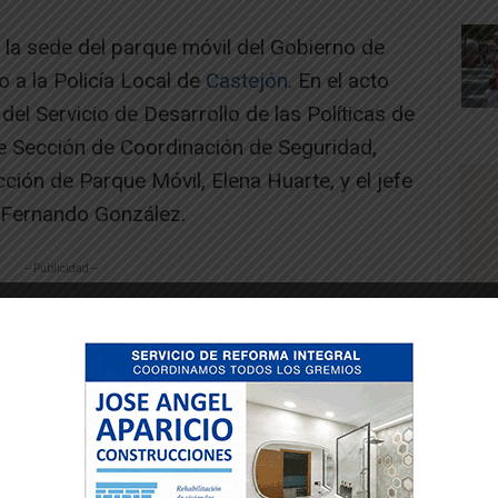
 la sede del parque móvil del Gobierno de
o a la Policía Local de
Castejón
. En el acto
del Servicio de Desarrollo de las Políticas de
 de Sección de Coordinación de Seguridad,
ción de Parque Móvil, Elena Huarte, y el jefe
, Fernando González.
-- Publicidad --