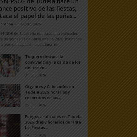
PSN-PSOE de Tudela hace un
ance positivo de las fiestas,
taca el papel de las peñas...
Córdoba
-
1 agosto, 2026
N-PSOE de Tudela ha realizado una valoración
va de las fiestas de Santa Ana de 2026, marcadas
a gran participación ciudadana, un...
Toquero destaca la
convivencia y la caída de los
delitos en...
31 julio, 2026
Gigantes y Cabezudos en
Tudela 2026: horarios y
recorridos en las...
25 julio, 2026
Fuegos artificiales en Tudela
2026: días y horarios durante
las Fiestas...
24 julio, 2026