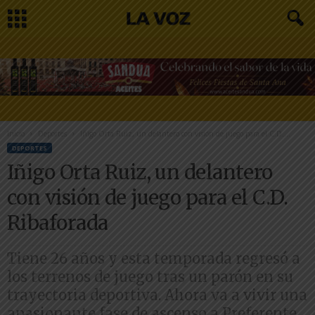
Inicio
Deportes
Iñigo Orta Ruiz, un delantero con visión de juego para el C.D....
DEPORTES
Iñigo Orta Ruiz, un delantero
con visión de juego para el C.D.
Ribaforada
Tiene 26 años y esta temporada regresó a
los terrenos de juego tras un parón en su
trayectoria deportiva. Ahora va a vivir una
apasionante fase de ascenso a Preferente