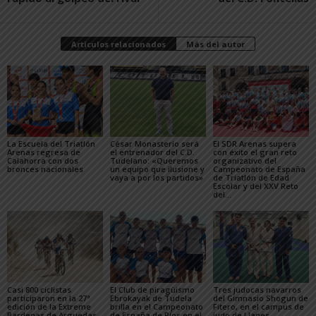
Artículos relacionados
Más del autor
La Escuela del Triatlón
César Monasterio será
El SDR Arenas supera
Arenas regresa de
el entrenador del C.D.
con éxito el gran reto
Calahorra con dos
Tudelano: «Queremos
organizativo del
bronces nacionales
un equipo que ilusione y
Campeonato de España
vaya a por los partidos»
de Triatlón de Edad
Escolar y del XXV Reto
del...
Casi 800 ciclistas
El Club de piragüismo
Tres judocas navarros
participaron en la 27ª
Ebrokayak de Tudela
del Gimnasio Shogun de
edición de la Extreme
brilla en el Campeonato
Fitero, en el campus de
Bardenas de Arguedas
de España de Ríos en el
judo de Llanes