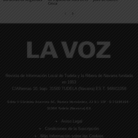
Cinca
Revista de Información Local de Tudela y la Ribera de Navarra fundada
en 1953
C/Alhemas 10, bajo. 31500 TUDELA (Navarra) ES T. 948411059
Edita © Córdoba Acarreta AC, Ramos Hernández, JJ S.I. CIF · E-71185169 ·
31500 Tudela (Navarra) ES
Aviso Legal
Condiciones de la Suscripción
Más Información sobre las Cookies