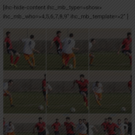
[ihc-hide-content ihc_mb_type=»show»
ihc_mb_who=»4,5,6,7,8,9″ ihc_mb_template=»2″ ]