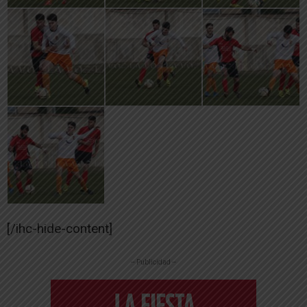
[/ihc-hide-content]
-- Publicidad --