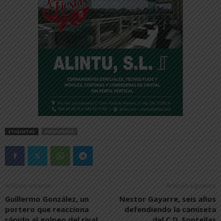
ETIQUETAS
RIBAFORADA
Artículo anterior
Artículo siguiente
Guillermo González, un
Nestor Gayarre, seis años
portero que reacciona
defendiendo la camiseta
rápido al golpeo del rival
del C.D. Fontellas