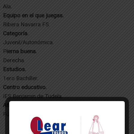
Ala.
Equipo en el que juegas.
Ribera Navarra FS.
Categoría.
Juvenil/Autonómica.
P
ierna buena.
Derecha.
Estudios.
1ero Bachiller.
Centro educativo.
IES Benjamin de Tudela.
Aficiones.
Fútbol.
-- Publicidad --