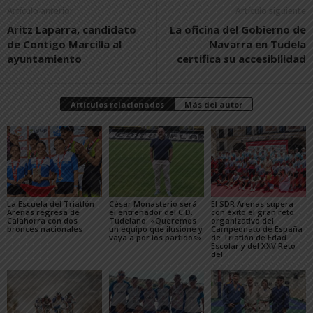
Artículo anterior
Artículo siguiente
Aritz Laparra, candidato
La oficina del Gobierno de
de Contigo Marcilla al
Navarra en Tudela
ayuntamiento
certifica su accesibilidad
Artículos relacionados
Más del autor
La Escuela del Triatlón
César Monasterio será
El SDR Arenas supera
Arenas regresa de
el entrenador del C.D.
con éxito el gran reto
Calahorra con dos
Tudelano: «Queremos
organizativo del
bronces nacionales
un equipo que ilusione y
Campeonato de España
vaya a por los partidos»
de Triatlón de Edad
Escolar y del XXV Reto
del...