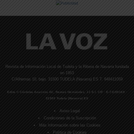
Revista de Información Local de Tudela y la Ribera de Navarra fundada
en 1953
C/Alhemas 10, bajo. 31500 TUDELA (Navarra) ES T. 948411059
Edita © Córdoba Acarreta AC, Ramos Hernández, JJ S.I. CIF · E-71185169 ·
31500 Tudela (Navarra) ES
Aviso Legal
Condiciones de la Suscripción
Más Información sobre las Cookies
Política de Cookies