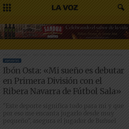
Inicio
Deportes
Ibón Osta: «Mi sueño es debutar en Primera División con el Ribera...
DEPORTES
Ibón Osta: «Mi sueño es debutar
en Primera División con el
Ribera Navarra de Fútbol Sala»
"Este deporte significa todo para mi y que
por eso me encanta jugarlo desde muy
pequeño", asegura el jugador de Buñuel