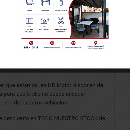
coche de ocasión?
minuevo nos aporta una serie de ventajas
ta. “Por ejemplo”, comenta Óscar, “un
posibilidad de acceder a todos los modelos
hasta el 80% .Todos nuestros coches salen
 3 años – y con certificado de km y de no
n en que estamos, en HR Motor disponen de
 para que el cliente pueda acceder
uiera de nuestros vehículos:
de descuento en TODO NUESTRO STOCK de