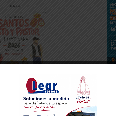
-- Publicidad --