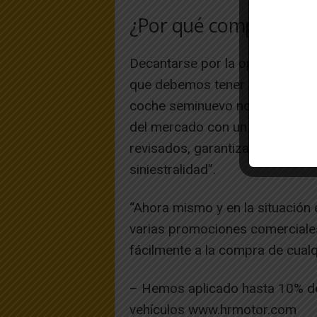
¿Por qué comprar un 
Decantarse por la opción de se
que debemos tener muy en cuen
coche seminuevo nos brinda la 
del mercado con un ahorro de 
revisados, garantizados – hasta
siniestralidad”.
“Ahora mismo y en la situació
varias promociones comerciales
fácilmente a la compra de cualq
– Hemos aplicado hasta 10% 
vehículos www.hrmotor.com