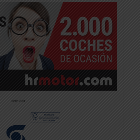
-- Publicidad --