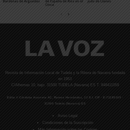
Bardenas de Arguedas
de España de Ríos en el
judo de Llanes
Cinca
Revista de Información Local de Tudela y la Ribera de Navarra fundada
en 1953
C/Alhemas 10, bajo. 31500 TUDELA (Navarra) ES T. 948411059
Edita © Córdoba Acarreta AC, Ramos Hernández, JJ S.I. CIF · E-71185169 ·
31500 Tudela (Navarra) ES
Aviso Legal
Condiciones de la Suscripción
Más Información sobre las Cookies