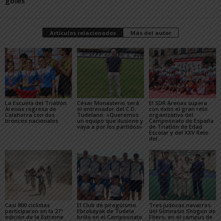
goles
Artículos relacionados
Más del autor
La Escuela del Triatlón
César Monasterio será
El SDR Arenas supera
Arenas regresa de
el entrenador del C.D.
con éxito el gran reto
Calahorra con dos
Tudelano: «Queremos
organizativo del
bronces nacionales
un equipo que ilusione y
Campeonato de España
vaya a por los partidos»
de Triatlón de Edad
Escolar y del XXV Reto
del...
Casi 800 ciclistas
El Club de piragüismo
Tres judocas navarros
participaron en la 27ª
Ebrokayak de Tudela
del Gimnasio Shogun de
edición de la Extreme
brilla en el Campeonato
Fitero, en el campus de