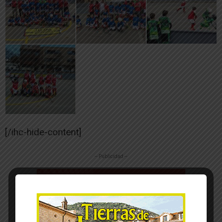
[/ihc-hide-content]
-- Publicidad --