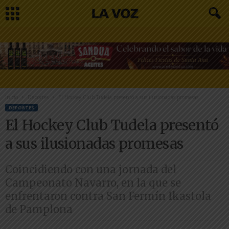
Inicio
Deportes
El Hockey Club Tudela presentó a sus ilusionadas promesas
DEPORTES
El Hockey Club Tudela presentó
a sus ilusionadas promesas
Coincidiendo con una jornada del
Campeonato Navarro, en la que se
enfrentaron contra San Fermín Ikastola
de Pamplona