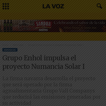
Inicio
Merindad
Grupo Enhol impulsa el proyecto Numancia Solar I
MERINDAD
Grupo Enhol impulsa el
proyecto Numancia Solar I
La firma navarra desarrolla el proyecto
que será operado por la firma
agroalimentaria Grupo Vall Companys
que reducirá las emisiones generadas por
su actividad