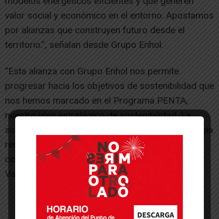
modelos energéticos eficientes y que generen
valor social y económico en el entorno. Apostamos
por alianzas que construyen futuro desde el
territorio.”, señalan desde Grupo Enhol.
“Esta alianza con Grupo Enhol nos permite
progresar hacia los objetivos de sostenibilidad que
nos hemos marcado en el Programa PENTA,
nuestro plan estratégico de sostenibilidad. La
sostenibilidad a través de la producción de energía
renovable hace nuestras actividades más
competitivas y resilientes”, indican desde Grupo
Vall Companys.
-- Publicidad --