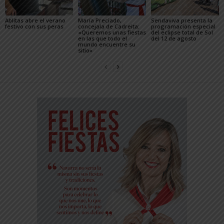
Ablitas abre el verano
María Preciado,
Sendaviva presenta la
festivo con sus peras
concejala de Cadreita:
programación especial
«Queremos unas fiestas
del eclipse total de Sol
en las que todo el
del 12 de agosto
mundo encuentre su
sitio»