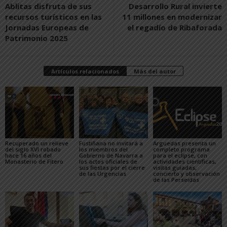
Ablitas disfruta de sus
Desarrollo Rural invierte
recursos turísticos en las
11 millones en modernizar
Jornadas Europeas de
el regadío de Ribaforada
Patrimonio 2025
Artículos relacionados
Más del autor
Recuperado un relieve
Fustiñana no invitará a
Arguedas presenta un
del siglo XVI robado
los miembros del
completo programa
hace 16 años del
Gobierno de Navarra a
para el eclipse, con
Monasterio de Fitero
los actos oficiales de
actividades científicas,
sus fiestas por el cierre
visitas guiadas,
de las Urgencias
concierto y observación
de las Perseidas