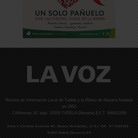
Revista de Información Local de Tudela y la Ribera de Navarra fundada
en 1953
C/Alhemas 10, bajo. 31500 TUDELA (Navarra) ES T. 948411059
Edita © Córdoba Acarreta AC, Ramos Hernández, JJ S.I. CIF · E-71185169 ·
31500 Tudela (Navarra) ES