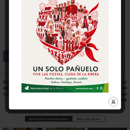
Artículo anterior
Artículo siguiente
Día del Espárrago y la
Un total de 24 proyectos
Alcachofa 2025 en
recibirán casi un millón de
Cabanillas
euros en ayudas europeas
LEADER
Artículos relacionados
Más del autor