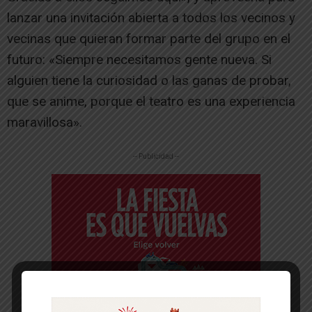
lanzar una invitación abierta a todos los vecinos y
vecinas que quieran formar parte del grupo en el
futuro: «Siempre necesitamos gente nueva. Si
alguien tiene la curiosidad o las ganas de probar,
que se anime, porque el teatro es una experiencia
maravillosa».
-- Publicidad --