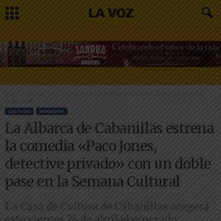
Inicio
Cultura
La Albarca de Cabanillas estrena la comedia «Paco Jones, detective
privado» con...
CULTURA
MERINDAD
La Albarca de Cabanillas estrena
la comedia «Paco Jones,
detective privado» con un doble
pase en la Semana Cultural
La Casa de Cultura de Cabanillas acogerá
este viernes 25 de abril el esperado