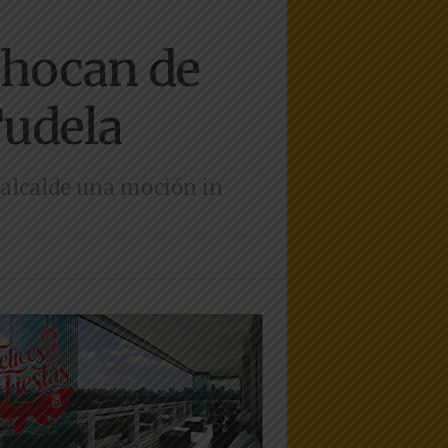
chocan de
Tudela
 alcalde una moción in