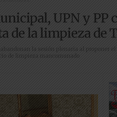
 de nuevo a costa de la...
nicipal, UPN y PP 
a de la limpieza de 
 abandonan la sesión plenaria al proponer el
vicio de limpieza mancomunado