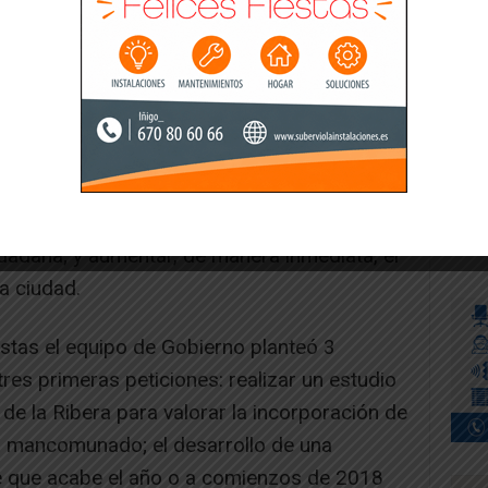
debate una moción en la que exigía al equipo
tos: licitar el pliego de limpieza urbana de
al de este año; la realización de una limpieza
Tudela antes de que acabe 2017; una
adana; y aumentar, de manera inmediata, el
a ciudad.
alistas el equipo de Gobierno planteó 3
res primeras peticiones: realizar un estudio
e la Ribera para valorar la incorporación de
za mancomunado; el desarrollo de una
de que acabe el año o a comienzos de 2018