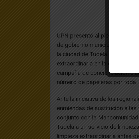
UPN presentó al pleno para su 
de gobierno municipal cuatro pun
la ciudad de Tudela antes de fin
extraordinaria en la ciudad de 
campaña de concienciación ciud
número de papeleras por toda l
Ante la iniciativa de los region
enmiendas de sustitución a las t
conjunto con la Mancomunidad d
Tudela a un servicio de limpie
limpieza extraordinaria antes 