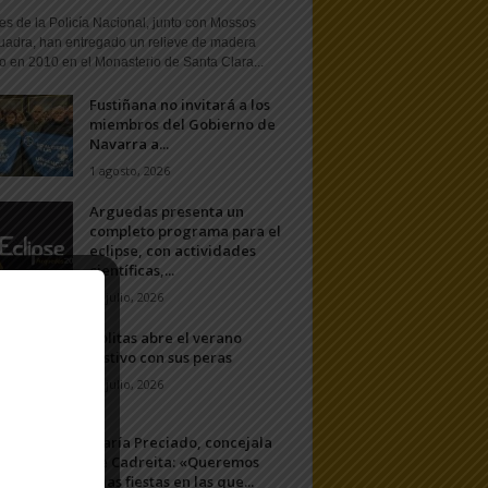
s de la Policía Nacional, junto con Mossos
uadra, han entregado un relieve de madera
o en 2010 en el Monasterio de Santa Clara...
Fustiñana no invitará a los
miembros del Gobierno de
Navarra a...
1 agosto, 2026
Arguedas presenta un
completo programa para el
eclipse, con actividades
científicas,...
20 julio, 2026
Ablitas abre el verano
festivo con sus peras
11 julio, 2026
María Preciado, concejala
de Cadreita: «Queremos
unas fiestas en las que...