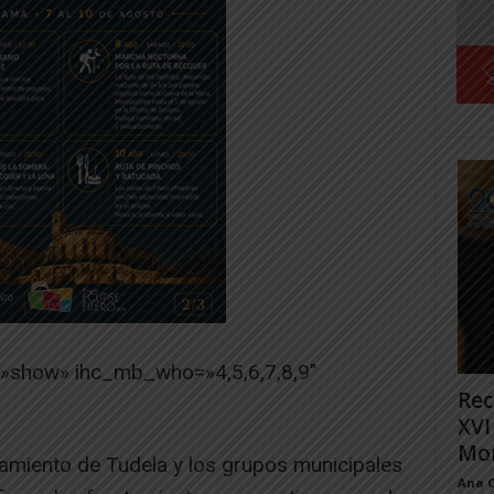
=»show» ihc_mb_who=»4,5,6,7,8,9″
Rec
XVI
Mon
tamiento de Tudela y los grupos municipales
Ana 