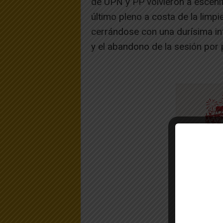
de UPN y PP volvieron a escenif
último pleno a costa de la limp
cerrándose con una durísima int
y el abandono de la sesión por 