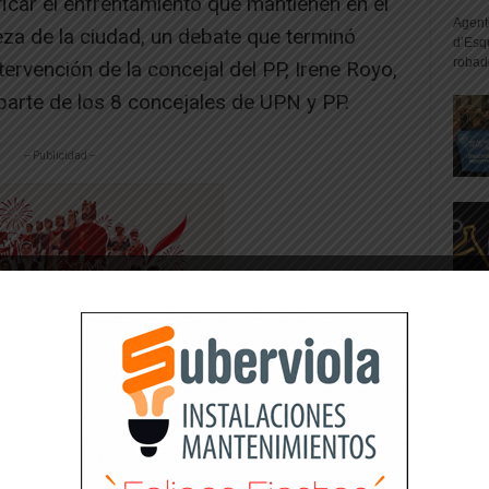
icar el enfrentamiento que mantienen en el
Agente
ieza de la ciudad, un debate que terminó
d’Esq
robad
ervención de la concejal del PP, Irene Royo,
parte de los 8 concejales de UPN y PP.
-- Publicidad --