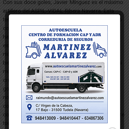
Con sus doce goles, Javier Mínguez es el máximo
artillero del ASPIL-VIDAL Ribera Navarra. Esta
temporada el internacional Sub-21 está contando
con mucho protagonismo algo que le está
haciendo crecer como jugador. “Esta temporada
estoy gozando de minutos y de la confianza del
míster lo que hace que al final uno se encuentre
bien haciendo lo que hace y tenga confianza en sí
mismo”, reconoce el joven jugador. Este
crecimiento, al final, se traduce en buen juego y
goles aunque reconoce que la faceta goleadora
no le preocupa y lo que más quiere es poder
contribuir a sumar para el equipo. “Estoy muy
contento por haber logrado el hat-trick pero sobre
todo por ayudar al equipo a conseguir la victoria