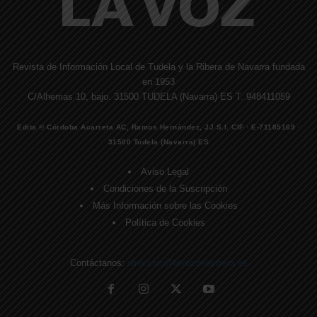
Revista de Información Local de Tudela y la Ribera de Navarra fundada
en 1953
C/Alhemas 10, bajo. 31500 TUDELA (Navarra) ES T. 948411059
Edita © Córdoba Acarreta AC, Ramos Hernández, JJ S.I. CIF · E-71185169 ·
31500 Tudela (Navarra) ES
Aviso Legal
Condiciones de la Suscripción
Más Información sobre las Cookies
Política de Cookies
Contáctanos:
direccion@lavozdelaribera.es