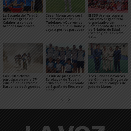
La Escuela del Triatlón
César Monasterio será
El SDR Arenas supera
Arenas regresa de
el entrenador del C.D.
con éxito el gran reto
Calahorra con dos
Tudelano: «Queremos
organizativo del
bronces nacionales
un equipo que ilusione y
Campeonato de España
vaya a por los partidos»
de Triatlón de Edad
Escolar y del XXV Reto
del...
Casi 800 ciclistas
El Club de piragüismo
Tres judocas navarros
participaron en la 27ª
Ebrokayak de Tudela
del Gimnasio Shogun de
edición de la Extreme
brilla en el Campeonato
Fitero, en el campus de
Bardenas de Arguedas
de España de Ríos en el
judo de Llanes
Cinca