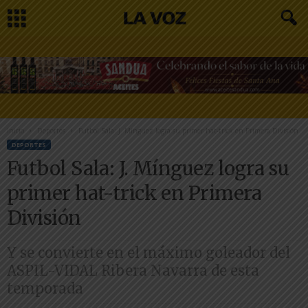
Inicio
Deportes
Futbol Sala: J. Mínguez logra su primer hat-trick en Primera División
DEPORTES
Futbol Sala: J. Mínguez logra su
primer hat-trick en Primera
División
Y se convierte en el máximo goleador del
ASPIL-VIDAL Ribera Navarra de esta
temporada