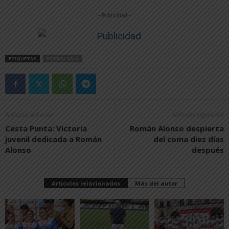
-- Publicidad --
ETIQUETAS
FÚTBOL SALA
Artículo anterior
Artículo siguiente
Cesta Punta: Victoria
Román Alonso despierta
juvenil dedicada a Román
del coma diez días
Alonso
después
Artículos relacionados
Más del autor