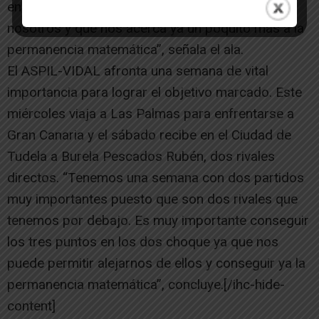
en un partido que era de vital importancia para
nosotros y que nos acerca ya un poquito más a la
permanencia matemática”, señala el ala.
El ASPIL-VIDAL afronta una semana de vital
importancia para lograr el objetivo marcado. Este
miércoles viaja a Las Palmas para enfrentarse a
Gran Canaria y el sábado recibe en el Ciudad de
Tudela a Burela Pescados Rubén, dos rivales
directos. “Tenemos una semana con dos partidos
muy importantes puesto que son dos rivales que
tenemos por debajo. Es muy importante conseguir
los tres puntos en los dos choque ya que nos
puede permitir alejarnos de ellos y conseguir ya la
permanencia matemática”, concluye.[/ihc-hide-
content]