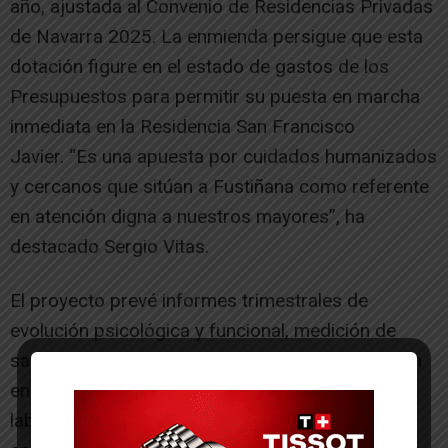
año, ajustada al Convenio de Residencias Privadas
de Navarra 2025. La enmienda persigue que esta
dotación figure en el estado de gastos de los
Presupuestos para permitir su puesta en marcha
inmediata en la Residencia San Francisco
Javier. “Es una apuesta por cuidados humanizados
y cercanos que sitúan a Fustiñana como referente
en atención digna a nuestros mayores”, ha
destacado Sergio Vitas.
El proyecto prevé informes trimestrales de
evolución psicológica y funcional, medición de
satisfacción de familias, registro de participación
en talleres e indicadores de mejora del clima
laboral, con informe anual final y propuestas de