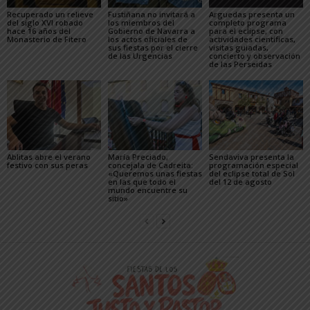
Recuperado un relieve
Fustiñana no invitará a
Arguedas presenta un
del siglo XVI robado
los miembros del
completo programa
hace 16 años del
Gobierno de Navarra a
para el eclipse, con
Monasterio de Fitero
los actos oficiales de
actividades científicas,
sus fiestas por el cierre
visitas guiadas,
de las Urgencias
concierto y observación
de las Perseidas
Ablitas abre el verano
María Preciado,
Sendaviva presenta la
festivo con sus peras
concejala de Cadreita:
programación especial
«Queremos unas fiestas
del eclipse total de Sol
en las que todo el
del 12 de agosto
mundo encuentre su
sitio»