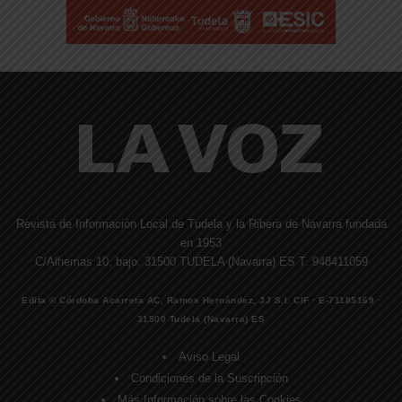
Revista de Información Local de Tudela y la Ribera de Navarra fundada
en 1953
C/Alhemas 10, bajo. 31500 TUDELA (Navarra) ES T. 948411059
Edita © Córdoba Acarreta AC, Ramos Hernández, JJ S.I. CIF · E-71185169 ·
31500 Tudela (Navarra) ES
Aviso Legal
Condiciones de la Suscripción
Más Información sobre las Cookies