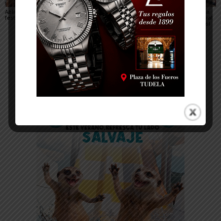
Ablitas abre el verano
María Preciado,
Sendaviva presenta la
festivo con sus peras
concejala de Cadreita:
programación especial
«Queremos unas fiestas
del eclipse total de Sol
en las que todo el
del 12 de agosto
mundo encuentre su
sitio»