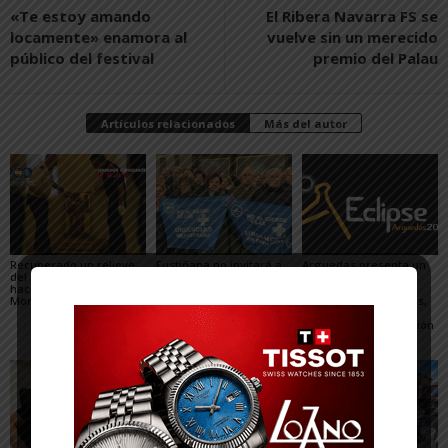
«Te estoy amando
El Ribera Navarra FS se
locamente» enamora al
vuelve sin un merecido
público del festival
premio del Palau
Artículos relacionados
Más del autor
Recuperado un relieve
Fustiñana no invitará a
Arguedas presenta un
del siglo XVI robado
los miembros del
completo programa
hace 16 años del
Gobierno de Navarra a
para el eclipse, con
Monasterio de Fitero
los actos oficiales de
actividades científicas,
sus fiestas por el cierre
visitas guiadas,
de las Urgencias
concierto y observación
de las Perseidas