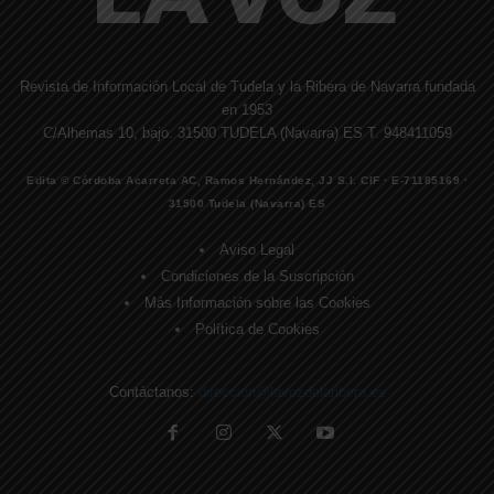
Revista de Información Local de Tudela y la Ribera de Navarra fundada
en 1953
C/Alhemas 10, bajo. 31500 TUDELA (Navarra) ES T. 948411059
Edita © Córdoba Acarreta AC, Ramos Hernández, JJ S.I. CIF · E-71185169 ·
31500 Tudela (Navarra) ES
Aviso Legal
Condiciones de la Suscripción
Más Información sobre las Cookies
Política de Cookies
Contáctanos:
direccion@lavozdelaribera.es