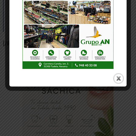
tecnológica. IESO Benjamín de Tudela
Fernando de la Cuadra, Director de
Formación de Eset.
[/ihc-hide-content]
-- Publicidad --