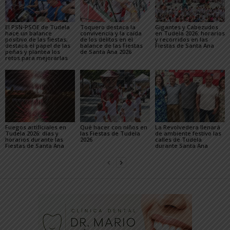
El PSN-PSOE de Tudela
Toquero destaca la
Gigantes y Cabezudos
hace un balance
convivencia y la caída
en Tudela 2026: horarios
positivo de las fiestas,
de los delitos en el
y recorridos en las
destaca el papel de las
balance de las Fiestas
Fiestas de Santa Ana
peñas y plantea los
de Santa Ana 2026
retos para mejorarlas
Fuegos artificiales en
Qué hacer con niños en
La Revolvedera llenará
Tudela 2026: días y
las Fiestas de Tudela
de ambiente festivo las
horarios durante las
2026
calles de Tudela
Fiestas de Santa Ana
durante Santa Ana