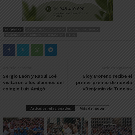
ETIQUETAS
ATENCIÓN AL CIUDADANO
FUNDACIÓN DÉDALO
SEMANA DE LA SEGURIDAD INFORMÁTICA
TICS
Artículo anterior
Artículo siguiente
Sergio León y Raoul Loé
Eloy Moreno recibe el
visitaron a los alumnos del
primer premio de novela
colegio Luis Amigó
«Benjamín de Tudela»
Artículos relacionados
Más del autor