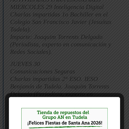
MIERCOLES 29 Inteligencia Digital
Charlas impartidas 1o Bachiller en el
Colegio San Francisco Javier (Jesuítas
Tudela).
Imparte: Joaquim Torrents Delgado
(Periodista, experto en comunicación y
Redes Sociales).
JUEVES 30
Comunicaciones Seguras
Charlas impartidas 2° ESO. IESO
Benjamín de Tudela. Joaquim Torrents
Delgado (Periodista, experto en
comunicación y Redes Sociales).
JUEVES 30
¿Cómo funciona un Antivirus?
Charlas impartidas 2o Bachiller rama