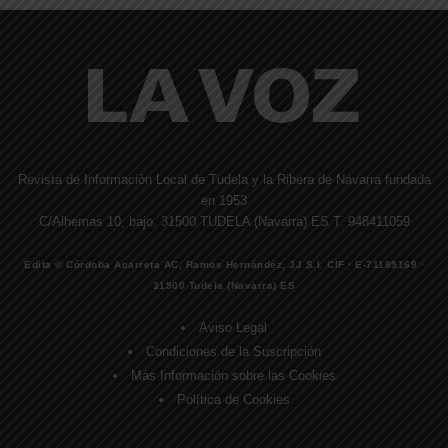
Revista de Información Local de Tudela y la Ribera de Navarra fundada
en 1953
C/Alhemas 10, bajo. 31500 TUDELA (Navarra) ES T. 948411059
Edita © Córdoba Acarreta AC, Ramos Hernández, JJ S.I. CIF · E-71185169 ·
31500 Tudela (Navarra) ES
Aviso Legal
Condiciones de la Suscripción
Más Información sobre las Cookies
Política de Cookies