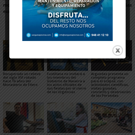
movilidad y proyectos
estrategias
europeos
Artículos relacionados
Más del autor
Recuperado un relieve
Fustiñana no invitará a
Arguedas presenta un
del siglo XVI robado
los miembros del
completo programa
hace 16 años del
Gobierno de Navarra a
para el eclipse, con
Monasterio de Fitero
los actos oficiales de
actividades científicas,
sus fiestas por el cierre
visitas guiadas,
de las Urgencias
concierto y observación
de las Perseidas