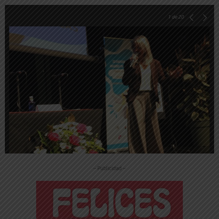
1
de 20
-- Publicidad --