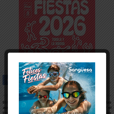
Artículo anterior
Artículo siguiente
El IESO Castejón recibe la
UNED Tudela ayuda a las
acreditación K122 de
empresas a integrar el
Erasmus+ para fomentar
valor social dentro de sus