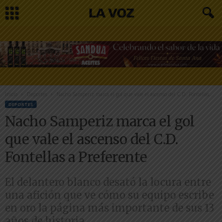
Inicio
Deportes
Nacho Samperiz marca el gol que vale el ascenso del C.D. Fontellas...
DEPORTES
Nacho Samperiz marca el gol
que vale el ascenso del C.D.
Fontellas a Preferente
El delantero blanco desató la locura entre
una afición que ve cómo su equipo escribe
en oro la página más importante de sus 13
años de historia