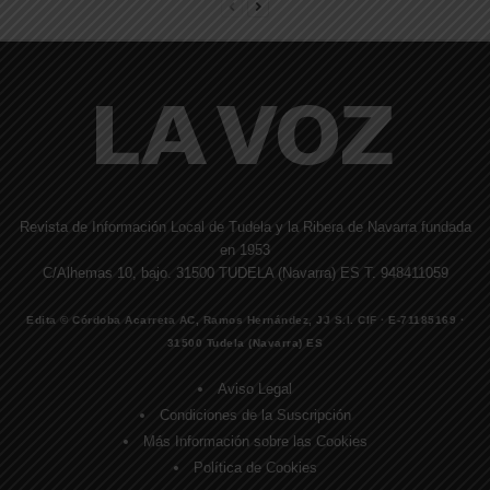
Revista de Información Local de Tudela y la Ribera de Navarra fundada
en 1953
C/Alhemas 10, bajo. 31500 TUDELA (Navarra) ES T. 948411059
Edita © Córdoba Acarreta AC, Ramos Hernández, JJ S.I. CIF · E-71185169 ·
31500 Tudela (Navarra) ES
Aviso Legal
Condiciones de la Suscripción
Más Información sobre las Cookies
Política de Cookies