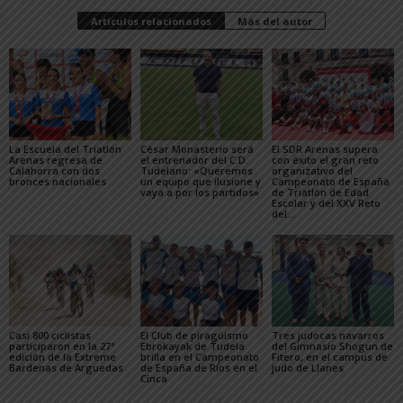
Artículos relacionados
Más del autor
La Escuela del Triatlón
César Monasterio será
El SDR Arenas supera
Arenas regresa de
el entrenador del C.D.
con éxito el gran reto
Calahorra con dos
Tudelano: «Queremos
organizativo del
bronces nacionales
un equipo que ilusione y
Campeonato de España
vaya a por los partidos»
de Triatlón de Edad
Escolar y del XXV Reto
del...
Casi 800 ciclistas
El Club de piragüismo
Tres judocas navarros
participaron en la 27ª
Ebrokayak de Tudela
del Gimnasio Shogun de
edición de la Extreme
brilla en el Campeonato
Fitero, en el campus de
Bardenas de Arguedas
de España de Ríos en el
judo de Llanes
Cinca