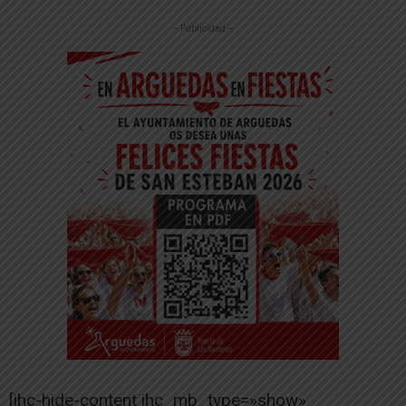
-- Publicidad --
[ihc-hide-content ihc_mb_type=»show»