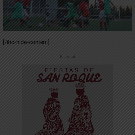
[/ihc-hide-content]
-- Publicidad --