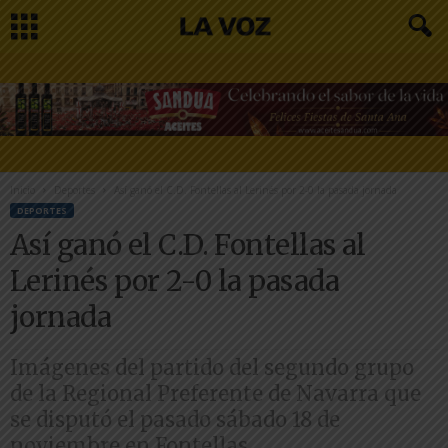
Inicio
Deportes
Así ganó el C.D. Fontellas al Lerinés por 2-0 la pasada jornada
DEPORTES
Así ganó el C.D. Fontellas al
Lerinés por 2-0 la pasada
jornada
Imágenes del partido del segundo grupo
de la Regional Preferente de Navarra que
se disputó el pasado sábado 18 de
noviembre en Fontellas