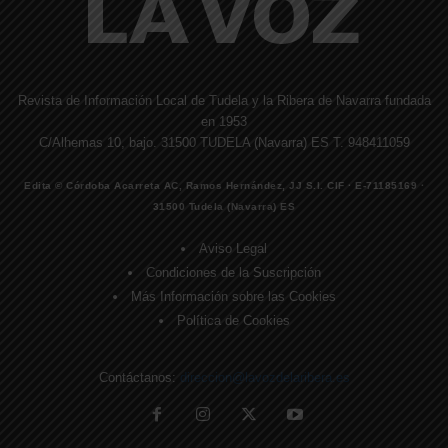
Revista de Información Local de Tudela y la Ribera de Navarra fundada
en 1953
C/Alhemas 10, bajo. 31500 TUDELA (Navarra) ES T. 948411059
Edita © Córdoba Acarreta AC, Ramos Hernández, JJ S.I. CIF · E-71185169 ·
31500 Tudela (Navarra) ES
Aviso Legal
Condiciones de la Suscripción
Más Información sobre las Cookies
Política de Cookies
Contáctanos:
direccion@lavozdelaribera.es