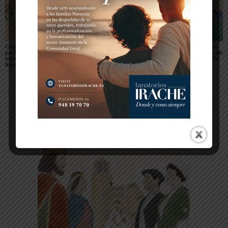
Casi 800 ciclistas
El Club de piragüismo
Tres judocas navarros
participaron en la 27ª
Ebrokayak de Tudela
del Gimnasio Shogun de
edición de la Extreme
brilla en el Campeonato
Fitero, en el campus de
Bardenas de Arguedas
de España de Ríos en el
judo de Llanes
Cinca