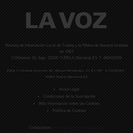
Revista de Información Local de Tudela y la Ribera de Navarra fundada
en 1953
C/Alhemas 10, bajo. 31500 TUDELA (Navarra) ES T. 948411059
Edita © Córdoba Acarreta AC, Ramos Hernández, JJ S.I. CIF · E-71185169 ·
31500 Tudela (Navarra) ES
Aviso Legal
Condiciones de la Suscripción
Más Información sobre las Cookies
Política de Cookies
Contáctanos:
direccion@lavozdelaribera.es