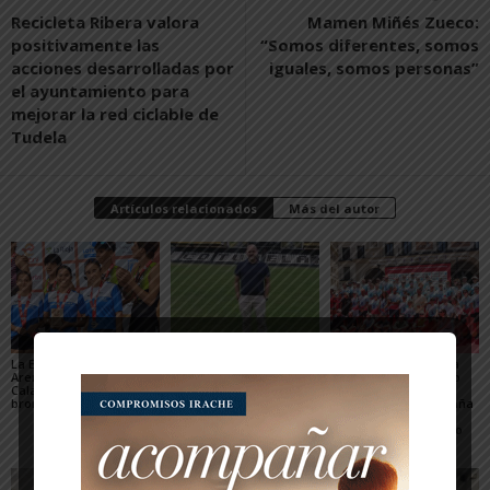
Recicleta Ribera valora
Mamen Miñés Zueco:
positivamente las
“Somos diferentes, somos
acciones desarrolladas por
iguales, somos personas”
el ayuntamiento para
mejorar la red ciclable de
Tudela
Artículos relacionados
Más del autor
La Escuela del Triatlón
César Monasterio será
El SDR Arenas supera
Arenas regresa de
el entrenador del C.D.
con éxito el gran reto
Calahorra con dos
Tudelano: «Queremos
organizativo del
bronces nacionales
un equipo que ilusione y
Campeonato de España
vaya a por los partidos»
de Triatlón de Edad
Escolar y del XXV Reto
del...