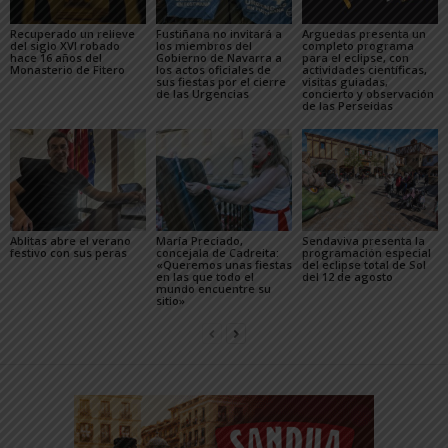
Recuperado un relieve
Fustiñana no invitará a
Arguedas presenta un
del siglo XVI robado
los miembros del
completo programa
hace 16 años del
Gobierno de Navarra a
para el eclipse, con
Monasterio de Fitero
los actos oficiales de
actividades científicas,
sus fiestas por el cierre
visitas guiadas,
de las Urgencias
concierto y observación
de las Perseidas
Ablitas abre el verano
María Preciado,
Sendaviva presenta la
festivo con sus peras
concejala de Cadreita:
programación especial
«Queremos unas fiestas
del eclipse total de Sol
en las que todo el
del 12 de agosto
mundo encuentre su
sitio»