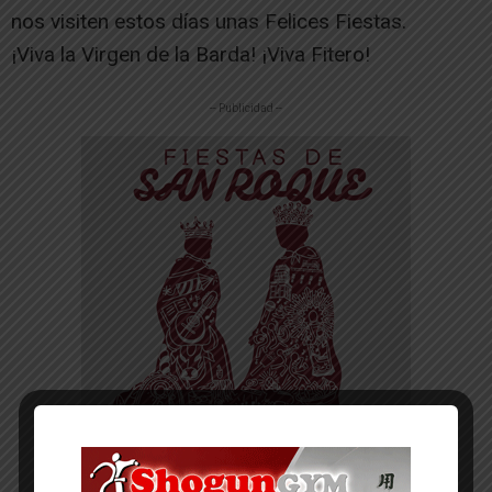
nos visiten estos días unas Felices Fiestas.
¡Viva la Virgen de la Barda! ¡Viva Fitero!
-- Publicidad --