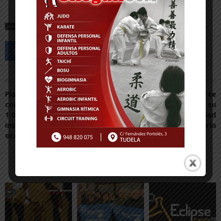
ETIQUETAS
FITERO
Artículo anterior
Artículo siguiente
Planasa, segundo año
Ribera Vapor invierte
consecutivo entre las
400.000 euros en su
1.000 empresas que más
implantación en la Ciudad
inspiran al desarrollo
Agroalimentaria
económico de Europa
Artículos relacionados
Más del autor