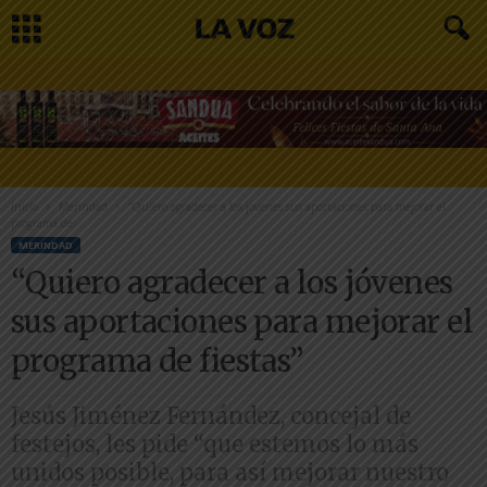
Inicio
Merindad
“Quiero agradecer a los jóvenes sus aportaciones para mejorar el
programa de...
MERINDAD
“Quiero agradecer a los jóvenes
sus aportaciones para mejorar el
programa de fiestas”
Jesús Jiménez Fernández, concejal de
festejos, les pide “que estemos lo más
unidos posible, para así mejorar nuestro