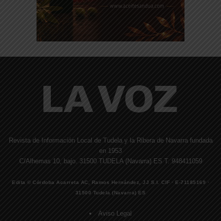
Revista de Información Local de Tudela y la Ribera de Navarra fundada
en 1953
C/Alhemas 10, bajo. 31500 TUDELA (Navarra) ES T. 948411059
Edita © Córdoba Acarreta AC, Ramos Hernández, JJ S.I. CIF · E-71185169 ·
31500 Tudela (Navarra) ES
Aviso Legal