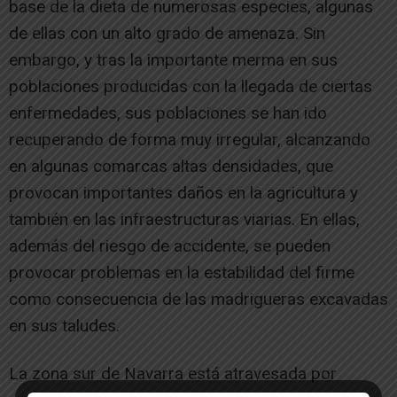
base de la dieta de numerosas especies, algunas
de ellas con un alto grado de amenaza. Sin
embargo, y tras la importante merma en sus
poblaciones producidas con la llegada de ciertas
enfermedades, sus poblaciones se han ido
recuperando de forma muy irregular, alcanzando
en algunas comarcas altas densidades, que
provocan importantes daños en la agricultura y
también en las infraestructuras viarias. En ellas,
además del riesgo de accidente, se pueden
provocar problemas en la estabilidad del firme
como consecuencia de las madrigueras excavadas
en sus taludes.
La zona sur de Navarra está atravesada por