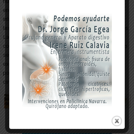
numerosas infraestructuras viarias que se
encuentran valladas en toda su longitud,
integradas en los cotos de caza promovidos por
las entidades locales en sus términos municipales.
La caza en ellas está restringida al ser
consideradas como zona de seguridad, pudiendo
ser únicamente objeto de actuaciones
excepcionales orientadas al control de
poblaciones de fauna silvestre, en este caso
cinegética.[/ihc-hide-content]
-- Publicidad --