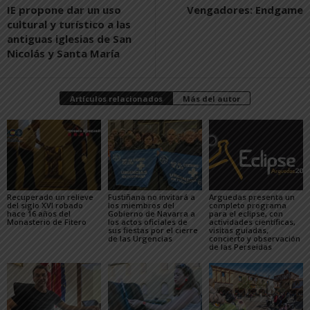
IE propone dar un uso
Vengadores: Endgame
cultural y turístico a las
antiguas iglesias de San
Nicolás y Santa María
Artículos relacionados
Más del autor
Recuperado un relieve
Fustiñana no invitará a
Arguedas presenta un
del siglo XVI robado
los miembros del
completo programa
hace 16 años del
Gobierno de Navarra a
para el eclipse, con
Monasterio de Fitero
los actos oficiales de
actividades científicas,
sus fiestas por el cierre
visitas guiadas,
de las Urgencias
concierto y observación
de las Perseidas