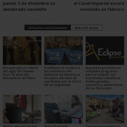
jueves 3 de diciembre su
el Canal Imperial estará
alumbrado navideño
concluido en febrero
Artículos relacionados
Más del autor
Recuperado un relieve
Fustiñana no invitará a
Arguedas presenta un
del siglo XVI robado
los miembros del
completo programa
hace 16 años del
Gobierno de Navarra a
para el eclipse, con
Monasterio de Fitero
los actos oficiales de
actividades científicas,
sus fiestas por el cierre
visitas guiadas,
de las Urgencias
concierto y observación
de las Perseidas
Ablitas abre el verano
María Preciado,
Sendaviva presenta la