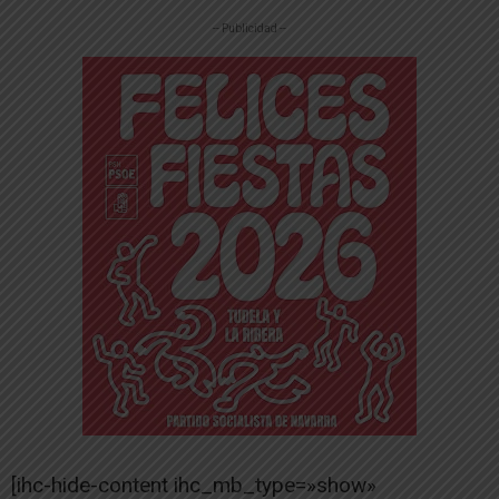
-- Publicidad --
[ihc-hide-content ihc_mb_type=»show»