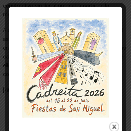
constructivo similar al original, a partir de la
medición de la fábrica que había llegado.
Aunque esta intervención haya sido sencilla, en el
aspecto formal, ha tenido una importante
envergadura por la dimensión de la torre, y por las
características de los trabajos, la mayor parte de
ellos de carácter estructural y de ejecución
complicada.
[/ihc-hide-content]
-- Publicidad --