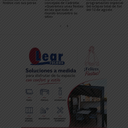
festivo con sus peras
concejala de Cadreita:
programación especial
«Queremos unas fiestas
del eclipse total de Sol
en las que todo el
del 12 de agosto
mundo encuentre su
sitio»