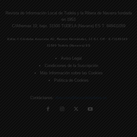
Revista de Información Local de Tudela y la Ribera de Navarra fundada
en 1953
C/Alhemas 10, bajo. 31500 TUDELA (Navarra) ES T. 948411059
Edita © Córdoba Acarreta AC, Ramos Hernández, JJ S.I. CIF · E-71185169 ·
31500 Tudela (Navarra) ES
Aviso Legal
Condiciones de la Suscripción
Más Información sobre las Cookies
Política de Cookies
Contáctanos:
direccion@lavozdelaribera.es