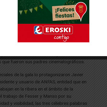
r Juan Margallo, la actriz Athenea Mata, dos
eones» y la actriz Nerea Camacho, que
spués de su debut cinematográfico con
 que fueron sus padres cinematográficos.
ales de la gala lo protagonizaron Javier
sidente y usuario de ANFAS, entidad que en
bajan en la ribera en el ámbito de la
l trabajo de Fesser y Manso por su
idad y visibilidad, las tres célebres palabras