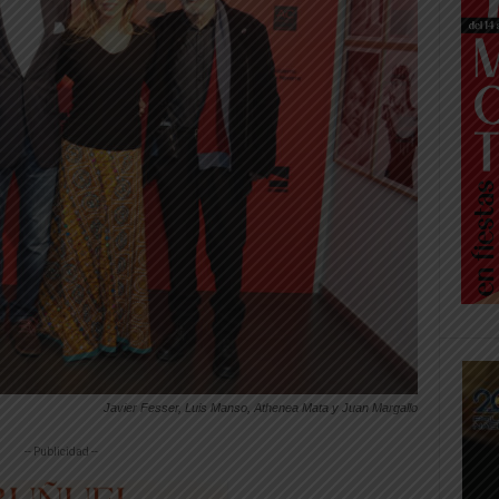
Javier Fesser, Luis Manso, Athenea Mata y Juan Margallo
-- Publicidad --