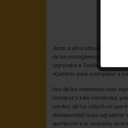
Junto a ellos estuvieron el acto
de los protagonistas de «Camp
regresaba a Tudela 10 años de
«Camino» para acompañar a los
Uno de los momentos más especi
Goldáraz y Kike Hernández, pre
nombre de los colectivos que tra
discapacidad quiso agradecer e
aportación a la inclusión, divers