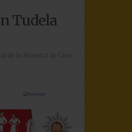
n Tudela
pal de la Muestra de Cine