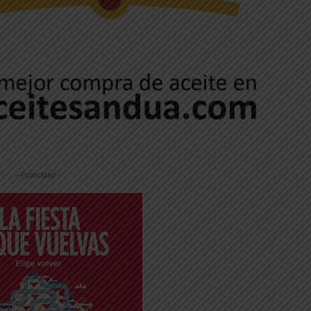
-- Publicidad --