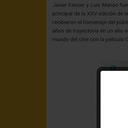
Javier Fesser y Luis Manso fue
principal de la XXV edición de l
recibieron el homenaje del públi
años de trayectoria en un año e
mundo del cine con la película