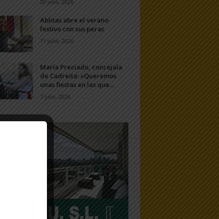
20 julio, 2026
Ablitas abre el verano
festivo con sus peras
11 julio, 2026
María Preciado, concejala
de Cadreita: «Queremos
unas fiestas en las que...
7 julio, 2026