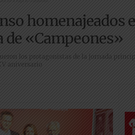
udela por la magia de «Campeones»
anso homenajeados e
ia de «Campeones»
 fueron los protagonistas de la jornada princi
XV aniversario