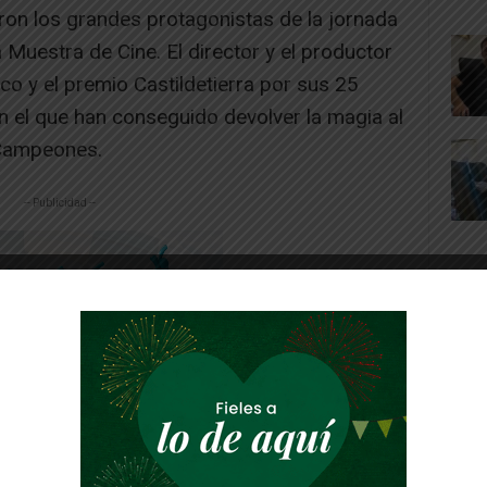
ron los grandes protagonistas de la jornada
a Muestra de Cine. El director y el productor
co y el premio Castildetierra por sus 25
n el que han conseguido devolver la magia al
 Campeones.
-- Publicidad --