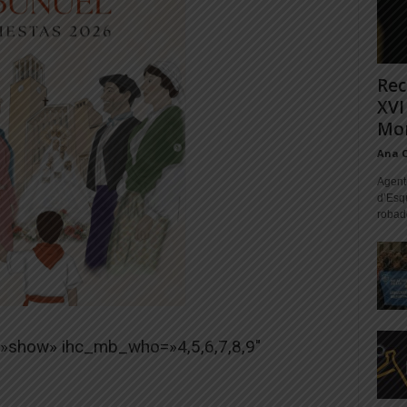
Rec
XVI
Mon
Ana 
Agente
d’Esq
robad
=»show» ihc_mb_who=»4,5,6,7,8,9″