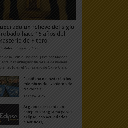
uperado un relieve del siglo
 robado hace 16 años del
asterio de Fitero
Córdoba
-
4 agosto, 2026
s de la Policía Nacional, junto con Mossos
uadra, han entregado un relieve de madera
o en 2010 en el Monasterio de Santa Clara...
Fustiñana no invitará a los
miembros del Gobierno de
Navarra a...
1 agosto, 2026
Arguedas presenta un
completo programa para el
eclipse, con actividades
científicas,...