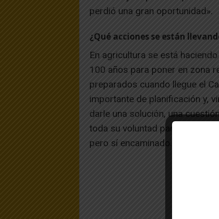
perdió una gran oportunidad».
¿Qué acciones se están llevando
En agricultura se está haciendo
100 años para poner en zona r
preparados cuando llegue el Ca
importante de planificación y, vi
darle una solución, una cuestió
toda su voluntad para que, en 2
pero sí encaminado.