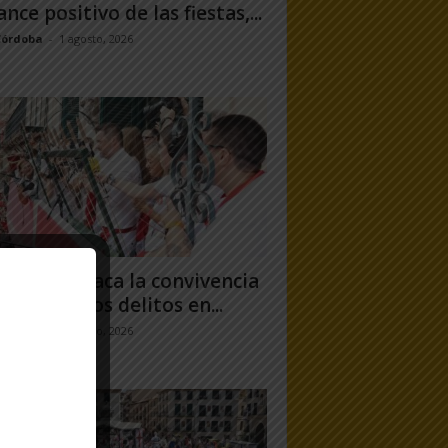
ance positivo de las fiestas,...
Córdoba
-
1 agosto, 2026
uero destaca la convivencia
 caída de los delitos en...
jo Ramos
-
31 julio, 2026