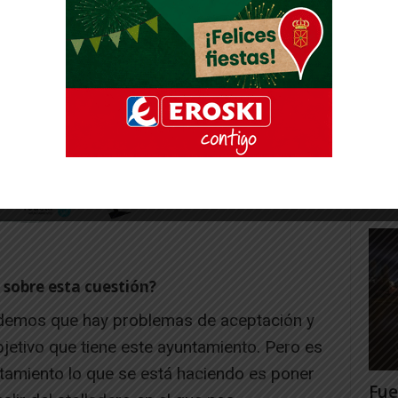
Gig
Tud
rec
Juan
 sobre esta cuestión?
ndemos que hay problemas de aceptación y
jetivo que tiene este ayuntamiento. Pero es
ntamiento lo que se está haciendo es poner
Fue