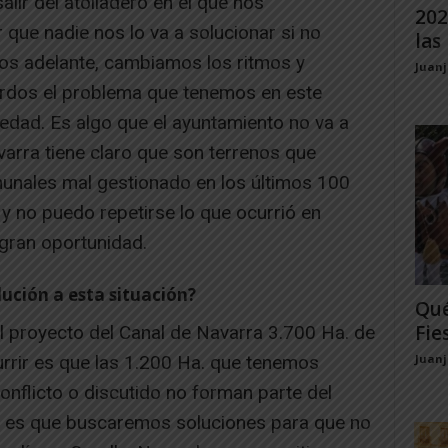
lir del atolladero en el que nos
202
que nadie nos lo va a solucionar si no
las 
s adelante, cambiamos los ritmos y
Juan
erdos el problema que tenemos en este
dad. Es algo que el ayuntamiento no va a
varra tiene claro que son terrenos que
unales mal gestionado en los últimos 100
y no puedo repetirse lo que ocurrió en
gran oportunidad.
lución a esta situación?
Qué
Fie
l proyecto del Canal de Navarra 3.700 Ha. de
rrir es que las 1.200 Ha. que tenemos
Juan
nflicto o discutido no forman parte del
o es que buscaremos soluciones para que no