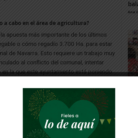
bal
Ana 
 a cabo en el área de agricultura?
 la apuesta más importante de los últimos
egable o cómo regadío 3.700 Ha. para estar
nal de Navarra. Esto requiere un trabajo muy
nculado al conflicto del comunal, intentar
n en la que este ayuntamiento está poniendo
025, no esté resuelto, dada su complejidad,
Toq
y la
Juan
-- Publicidad --