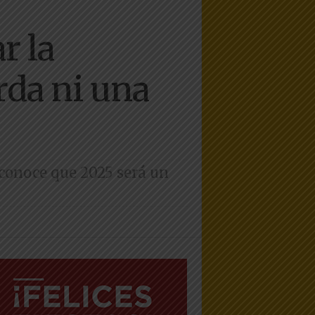
r la
rda ni una
econoce que 2025 será un