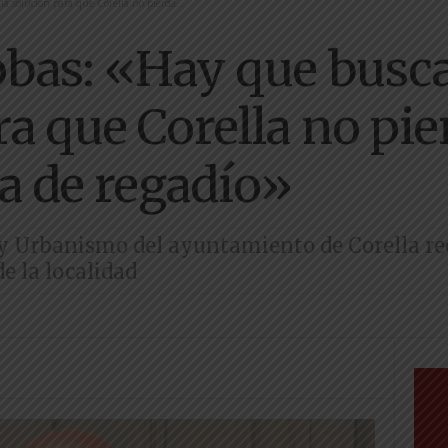
a solución para que Corella no pierda...
obas: «Hay que busca
a que Corella no pie
ea de regadío»
a y Urbanismo del ayuntamiento de Corella r
de la localidad