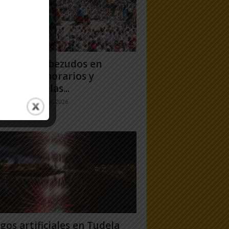
antes y Cabezudos en
ela 2026: horarios y
orridos en las...
jo Ramos
-
25 julio, 2026
gos artificiales en Tudela