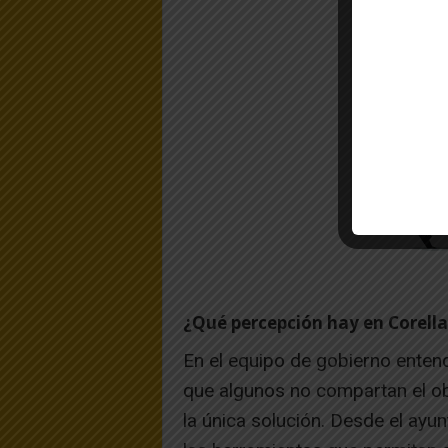
¿Qué percepción hay en Corella
En el equipo de gobierno ente
que algunos no compartan el ob
la única solución. Desde el ayu