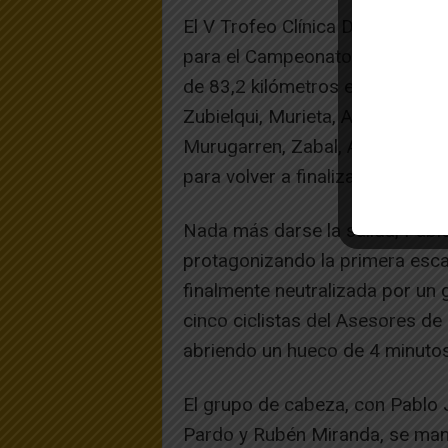
El V Trofeo Clínica Dental Rio
para el Campeonato Navarro Jun
de 83,2 kilómetros en tierras es
Zubielqui, Murieta, Ancín, Legari
Murugarren, Zabal, Arizala, Abár
para volver a finalizar en Estella
Nada más darse la salida, Pabl
protagonizando la primera esca
finalmente neutralizada por un 
cinco ciclistas del Asesores de 
abriendo un hueco de 4 minutos 
El grupo de cabeza, con Pablo 
Pardo y Rubén Miranda, se mant