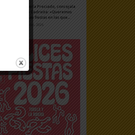
María Preciado, concejala
de Cadreita: «Queremos
unas fiestas en las que...
7 julio, 2026