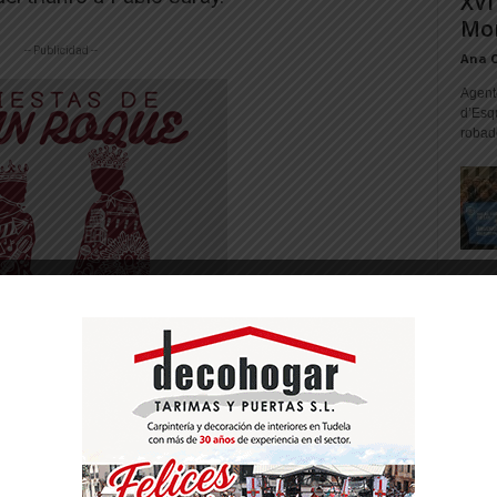
XVI
Mon
-- Publicidad --
Ana 
Agente
d’Esq
robad