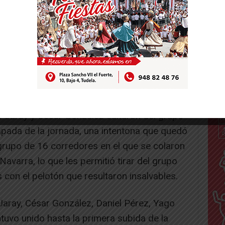
 Ega – XXXIV MemoriaL l.M.Meoqui, valedero
ior en Ruta, se disputó sobre un recorrido
tellesas que discurrió por las localidades de
a, Oco, Iguzkiza, Villatuerca, Grocin,
zuza, Bearin, Ayegui, Irache, Eraul y Muru
.
o Jaray y César González saltaron del grupo
pada de la jornada, una intentona que quedó
grupo de 16 corredores en el que se colaron
Navarra, lo que les permitió tirar del grupo
con el pelotón que resultaron insalvables.
Jaray, César González, Daniel Pérez, Yago
uvo unido hasta la primera subida de la