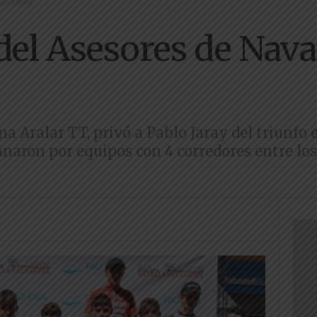
en Estella
del Asesores de Nava
a Aralar TT, privó a Pablo Jaray del triunfo 
 ganaron por equipos con 4 corredores entre lo