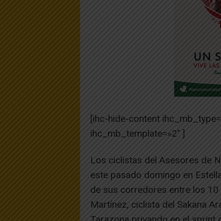
[ihc-hide-content ihc_mb_type
ihc_mb_template=»2″ ]
Los ciclistas del Asesores de N
este pasado domingo en Estella
de sus corredores entre los 10
Martínez, ciclista del Sakana Ara
Tarazona privando en el sprint d