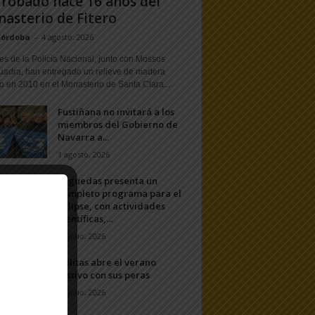
 robado hace 16 años del
asterio de Fitero
Córdoba
-
4 agosto, 2026
s de la Policía Nacional, junto con Mossos
uadra, han entregado un relieve de madera
o en 2010 en el Monasterio de Santa Clara...
Fustiñana no invitará a los
miembros del Gobierno de
Navarra a...
1 agosto, 2026
Arguedas presenta un
completo programa para el
eclipse, con actividades
científicas,...
20 julio, 2026
Ablitas abre el verano
festivo con sus peras
11 julio, 2026