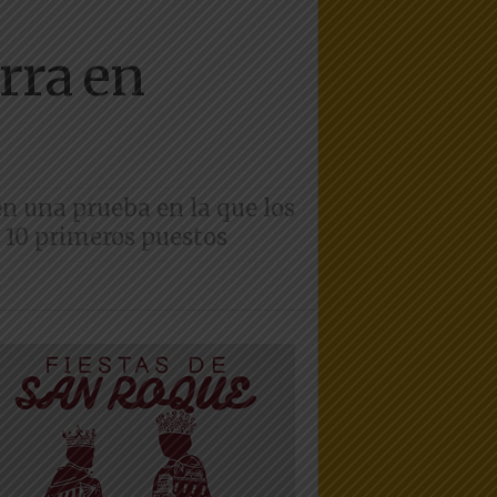
rra en
en una prueba en la que los
s 10 primeros puestos