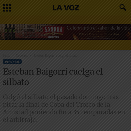
Inicio
Deportes
Esteban Baigorri cuelga el silbato
DEPORTES
Esteban Baigorri cuelga el
silbato
Colgó el silbato el pasado domingo tras
pitar la final de Copa del Trofeo de la
Amistad poniendo fin a 35 temporadas en
el arbitraje.