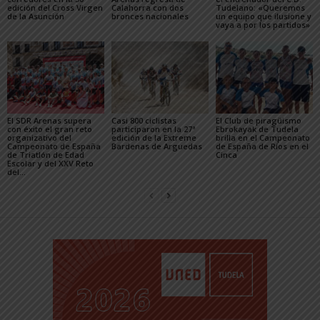
edición del Cross Virgen
Calahorra con dos
Tudelano: «Queremos
de la Asunción
bronces nacionales
un equipo que ilusione y
vaya a por los partidos»
El SDR Arenas supera
Casi 800 ciclistas
El Club de piragüismo
con éxito el gran reto
participaron en la 27ª
Ebrokayak de Tudela
organizativo del
edición de la Extreme
brilla en el Campeonato
Campeonato de España
Bardenas de Arguedas
de España de Ríos en el
de Triatlón de Edad
Cinca
Escolar y del XXV Reto
del...