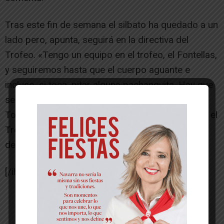
Tras este fin de semana el silbato ha quedado a un
lado pero, apunta, seguirá en la directiva del
Trofeo. «Tengo un equipo en el trofeo, el Fontellas,
y seguiremos hasta que el cuerpo aguante e
incluso, si toca, pitar alguna pachanguita. Hay que
seguir colaborando y que el Trofeo no se pierda.
Todos a los que les gusta el fútbol saben que en el
Trofeo van a tener un lugar para practicar este
deporte», concluye.
[/ihc-hide-content]