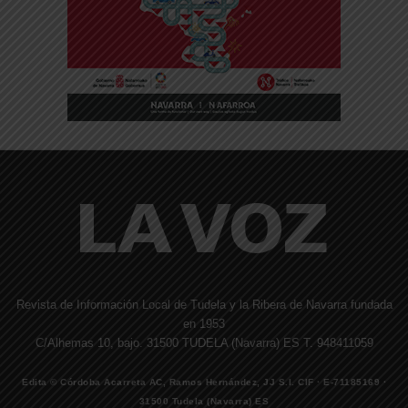
Revista de Información Local de Tudela y la Ribera de Navarra fundada
en 1953
C/Alhemas 10, bajo. 31500 TUDELA (Navarra) ES T. 948411059
Edita © Córdoba Acarreta AC, Ramos Hernández, JJ S.I. CIF · E-71185169 ·
31500 Tudela (Navarra) ES