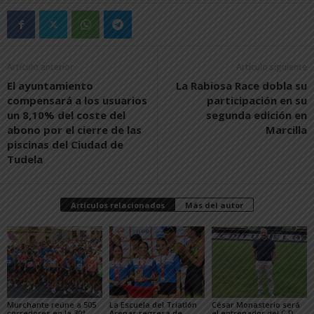
Artículo anterior
Artículo siguiente
El ayuntamiento
La Rabiosa Race dobla su
compensará a los usuarios
participación en su
un 8,10% del coste del
segunda edición en
abono por el cierre de las
Marcilla
piscinas del Ciudad de
Tudela
Artículos relacionados
Más del autor
Murchante reúne a 505
La Escuela del Triatlón
César Monasterio será
corredores en la 30ª
Arenas regresa de
el entrenador del C.D.