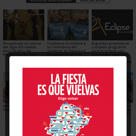
Artículos relacionados
Más del autor
Recuperado un relieve
Fustiñana no invitará a
Arguedas presenta un
del siglo XVI robado
los miembros del
completo programa
hace 16 años del
Gobierno de Navarra a
para el eclipse, con
Monasterio de Fitero
los actos oficiales de
actividades científicas,
sus fiestas por el cierre
visitas guiadas,
de las Urgencias
concierto y observación
de las Perseidas
Ablitas abre el verano
María Preciado,
Sendaviva presenta la
festivo con sus peras
concejala de Cadreita:
programación especial
«Queremos unas fiestas
del eclipse total de Sol
en las que todo el
del 12 de agosto
mundo encuentre su
sitio»