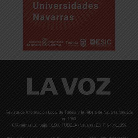
Revista de Información Local de Tudela y la Ribera de Navarra fundada
en 1953
C/Alhemas 10, bajo. 31500 TUDELA (Navarra) ES T. 948411059