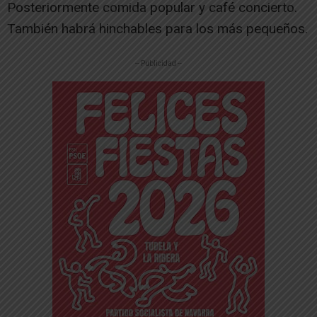
Posteriormente comida popular y café concierto.
También habrá hinchables para los más pequeños.
-- Publicidad --